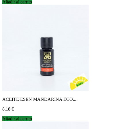
Añadir al carrito
ACEITE ESEN MANDARINA ECO...
Precio
8,18 €
Añadir al carrito