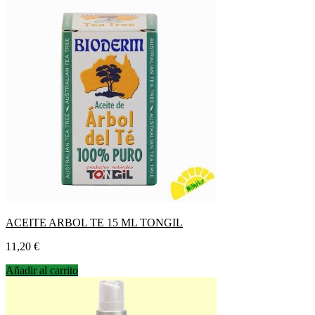
ACEITE ARBOL TE 15 ML TONGIL
Precio
11,20 €
Añadir al carrito