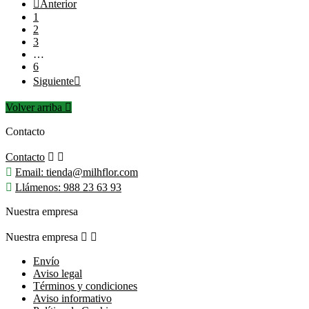

Anterior
1
2
3
…
6
Siguiente

Volver arriba

Contacto
Contacto



Email:
tienda@milhflor.com

Llámenos:
988 23 63 93
Nuestra empresa
Nuestra empresa


Envío
Aviso legal
Términos y condiciones
Aviso informativo