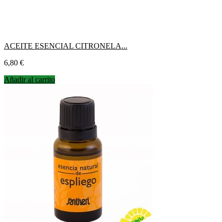
ACEITE ESENCIAL CITRONELA...
Precio
6,80 €
Añadir al carrito