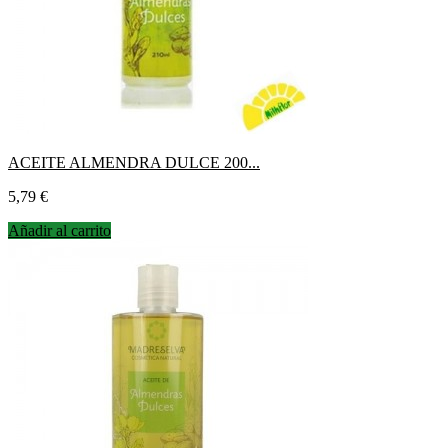
ACEITE ALMENDRA DULCE 200...
Precio
5,79 €
Añadir al carrito