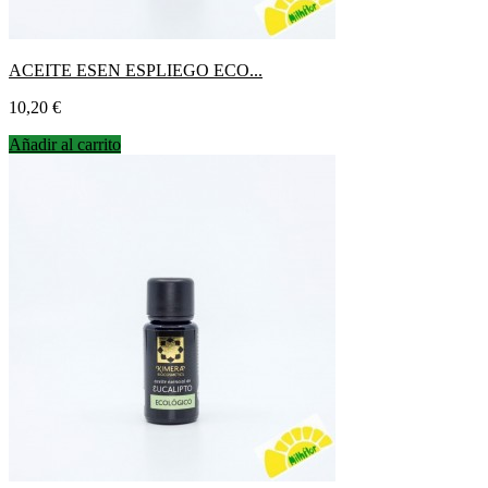
ACEITE ESEN ESPLIEGO ECO...
Precio
10,20 €
Añadir al carrito