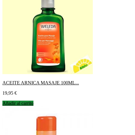
ACEITE ARNICA MASAJE 100ML...
Precio
19,95 €
Añadir al carrito