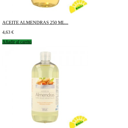
ACEITE ALMENDRAS 250 ML...
Precio
4,63 €
Añadir al carrito