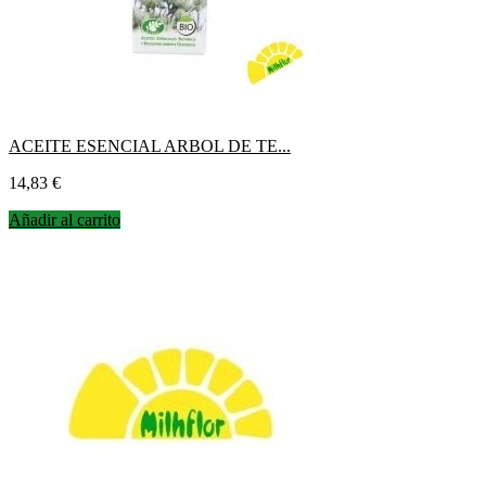
ACEITE ESENCIAL ARBOL DE TE...
Precio
14,83 €
Añadir al carrito