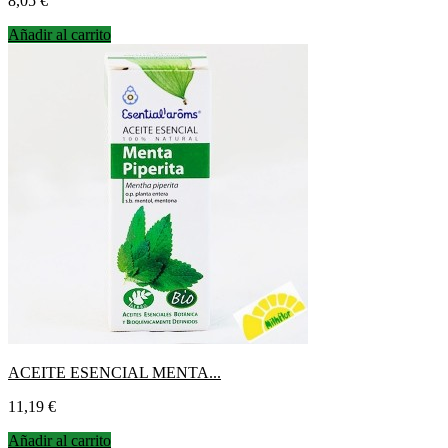
8,05 €
Añadir al carrito
ACEITE ESENCIAL MENTA...
Precio
11,19 €
Añadir al carrito