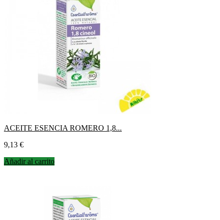
ACEITE ESENCIA ROMERO 1,8...
Precio
9,13 €
Añadir al carrito