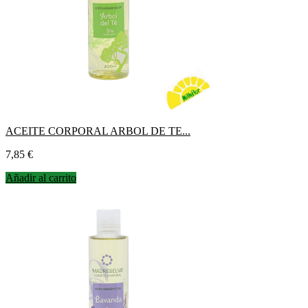
ACEITE CORPORAL ARBOL DE TE...
Precio
7,85 €
Añadir al carrito