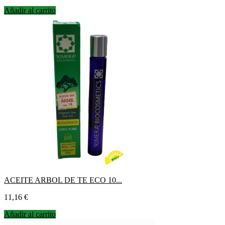
Añadir al carrito
ACEITE ARBOL DE TE ECO 10...
Precio
11,16 €
Añadir al carrito