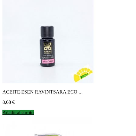
ACEITE ESEN RAVINTSARA ECO...
Precio
8,68 €
Añadir al carrito