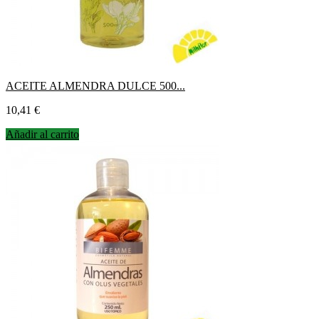
ACEITE ALMENDRA DULCE 500...
Precio
10,41 €
Añadir al carrito