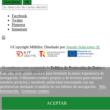
Suscribirse
OK
Facebook
Twitter
Pinterest
Instagram
©Copyright Milhflor. Diseñado por
Amodo Soluciones SL
Si continuas estas aceptando la
Política de Protección de Datos
y
el uso de cookies.
Permitir
Este sitio web utiliza cookies para brindarle la mejor experiencia de
navegación. Utilizamos cookies propias y de terceros para mejorar
nuestros servicios y mostrarle publicidad relacionada con sus
preferencias mediante el análisis de sus hábitos de navegación.
Más
información
Gestionar cookies
ACEPTAR