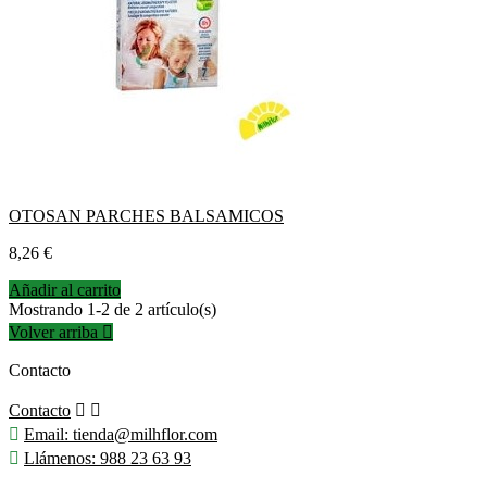
OTOSAN PARCHES BALSAMICOS
Precio
8,26 €
Añadir al carrito
Mostrando 1-2 de 2 artículo(s)
Volver arriba

Contacto
Contacto



Email:
tienda@milhflor.com

Llámenos:
988 23 63 93