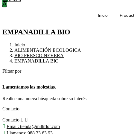
Inicio
Produc
EMPANADILLA BIO
Inicio
ALIMENTACIÓN ECOLOGICA
BIO FRESCO NEVERA
EMPANADILLA BIO
Filtrar por
Lamentamos las molestias.
Realice una nueva búsqueda sobre su interés
Contacto
Contacto



Email:
tienda@milhflor.com

Llámenos:
988 23 63 93