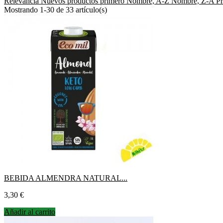
Relevancia
Nuevos productos primero
Nombre, A-Z
Nombre, Z-A
P
Mostrando 1-30 de 33 artículo(s)
BEBIDA ALMENDRA NATURAL...
Precio
3,30 €
Añadir al carrito