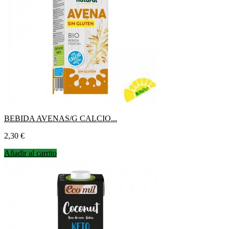
BEBIDA AVENAS/G CALCIO...
Precio
2,30 €
Añadir al carrito