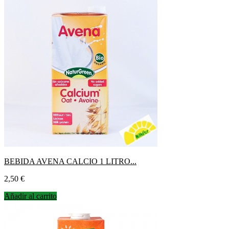
BEBIDA AVENA CALCIO 1 LITRO...
Precio
2,50 €
Añadir al carrito