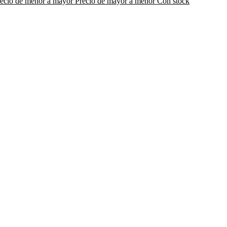
recio de menor a mayor
Precio de mayor a menor
Con stock