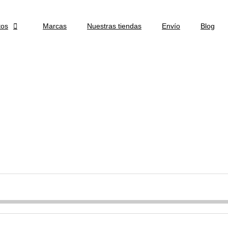
tos

Marcas
Nuestras tiendas
Envío
Blog