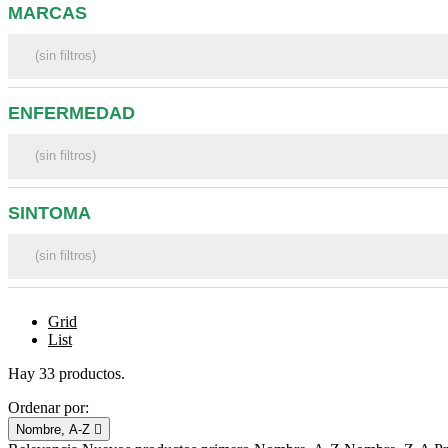
MARCAS
ENFERMEDAD
SINTOMA
Grid
List
Hay 33 productos.
Ordenar por:
Nombre, A-Z
