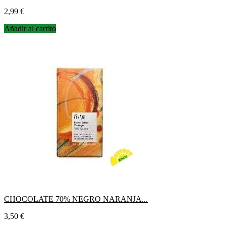
Precio
2,99 €
Añadir al carrito
CHOCOLATE 70% NEGRO NARANJA...
Precio
3,50 €