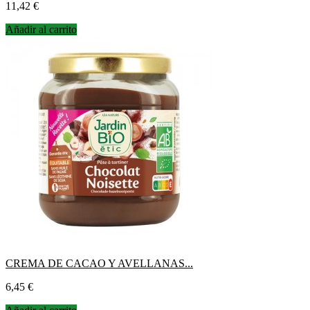
Precio
11,42 €
Añadir al carrito
CREMA DE CACAO Y AVELLANAS...
Precio
6,45 €