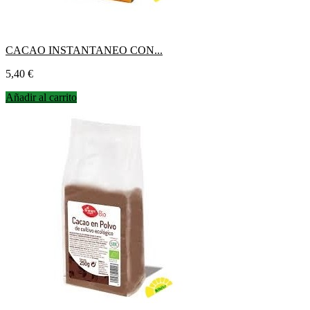
CACAO INSTANTANEO CON...
Precio
5,40 €
Añadir al carrito