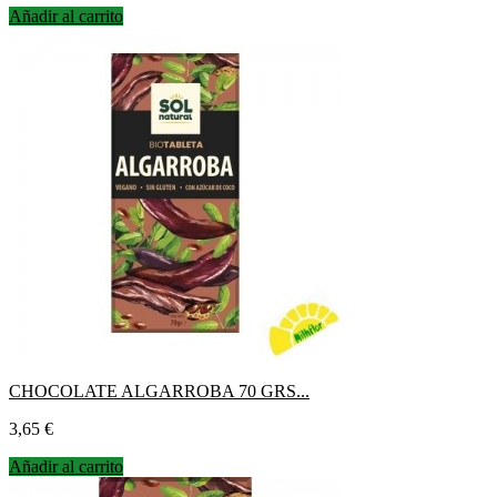
Añadir al carrito
CHOCOLATE ALGARROBA 70 GRS...
Precio
3,65 €
Añadir al carrito