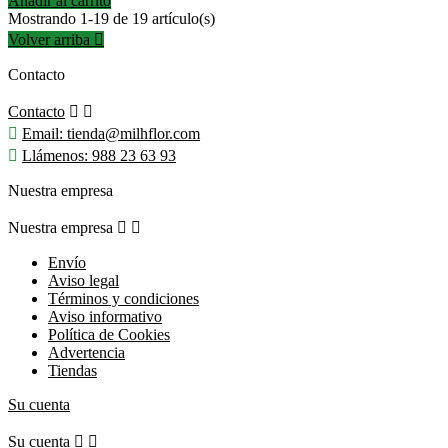
Añadir al carrito
Mostrando 1-19 de 19 artículo(s)
Volver arriba

Contacto
Contacto



Email:
tienda@milhflor.com

Llámenos:
988 23 63 93
Nuestra empresa
Nuestra empresa


Envío
Aviso legal
Términos y condiciones
Aviso informativo
Política de Cookies
Advertencia
Tiendas
Su cuenta
Su cuenta

