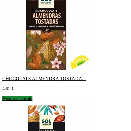
CHOCOLATE ALMENDRA TOSTADA...
Precio
4,95 €
Añadir al carrito