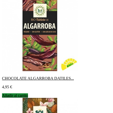
CHOCOLATE ALGARROBA DATILES...
Precio
4,95 €
Añadir al carrito