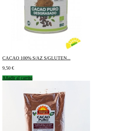
CACAO 100% S/AZ S/GLUTEN...
Precio
9,50 €
Añadir al carrito