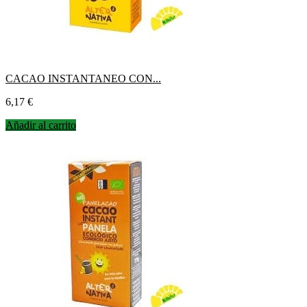
CACAO INSTANTANEO CON...
Precio
6,17 €
Añadir al carrito