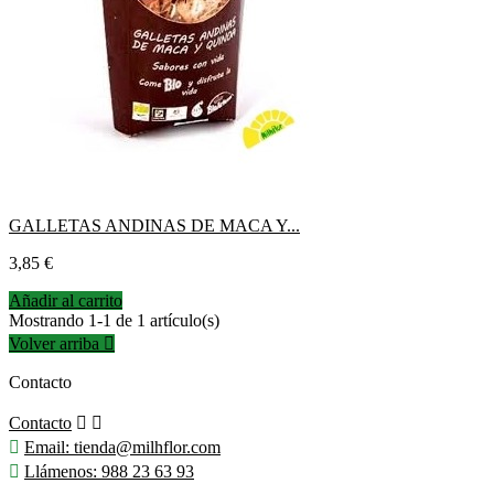
GALLETAS ANDINAS DE MACA Y...
Precio
3,85 €
Añadir al carrito
Mostrando 1-1 de 1 artículo(s)
Volver arriba

Contacto
Contacto



Email:
tienda@milhflor.com

Llámenos:
988 23 63 93