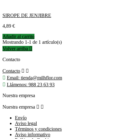
SIROPE DE JENJIBRE
Precio
4,89 €
Añadir al carrito
Mostrando 1-1 de 1 artículo(s)
Volver arriba

Contacto
Contacto



Email:
tienda@milhflor.com

Llámenos:
988 23 63 93
Nuestra empresa
Nuestra empresa


Envío
Aviso legal
Términos y condiciones
Aviso informativo