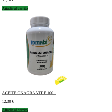
Añadir al carrito
ACEITE ONAGRA VIT E 100...
Precio
12,30 €
Añadir al carrito