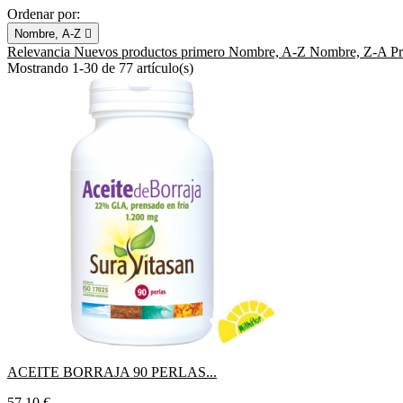
Ordenar por:
Nombre, A-Z

Relevancia
Nuevos productos primero
Nombre, A-Z
Nombre, Z-A
P
Mostrando 1-30 de 77 artículo(s)
ACEITE BORRAJA 90 PERLAS...
Precio
57,10 €