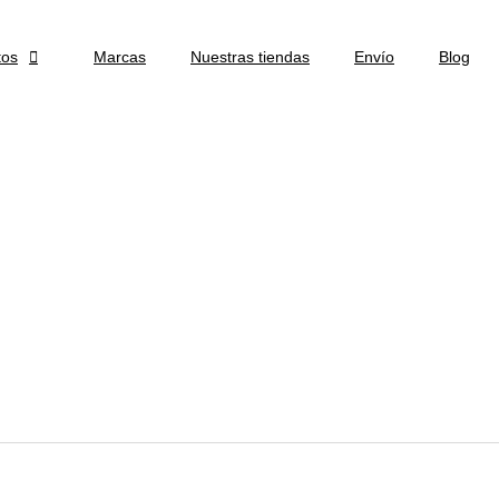
tos

Marcas
Nuestras tiendas
Envío
Blog