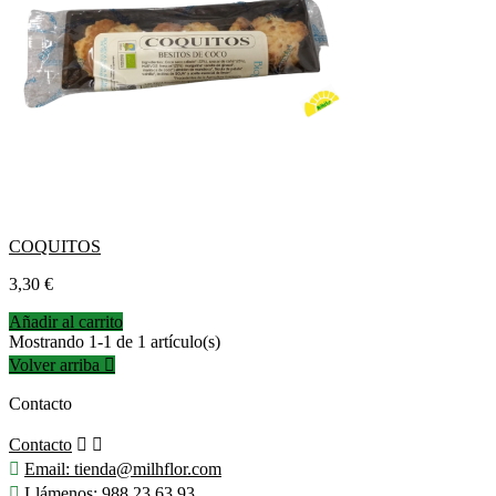
COQUITOS
Precio
3,30 €
Añadir al carrito
Mostrando 1-1 de 1 artículo(s)
Volver arriba

Contacto
Contacto



Email:
tienda@milhflor.com

Llámenos:
988 23 63 93