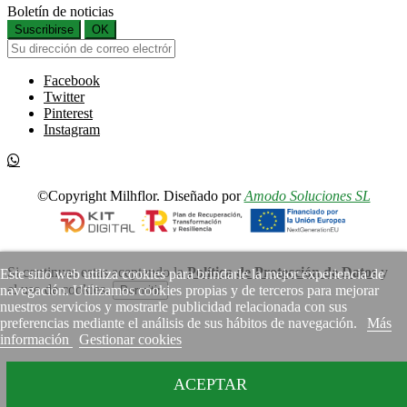
Boletín de noticias
Suscribirse
OK
Facebook
Twitter
Pinterest
Instagram
©Copyright Milhflor. Diseñado por
Amodo Soluciones SL
Si continuas estas aceptando la
Política de Protección de Datos
y
Este sitio web utiliza cookies para brindarle la mejor experiencia de
el uso de cookies.
navegación. Utilizamos cookies propias y de terceros para mejorar
Permitir
nuestros servicios y mostrarle publicidad relacionada con sus
preferencias mediante el análisis de sus hábitos de navegación.
Más
información
Gestionar cookies
ACEPTAR