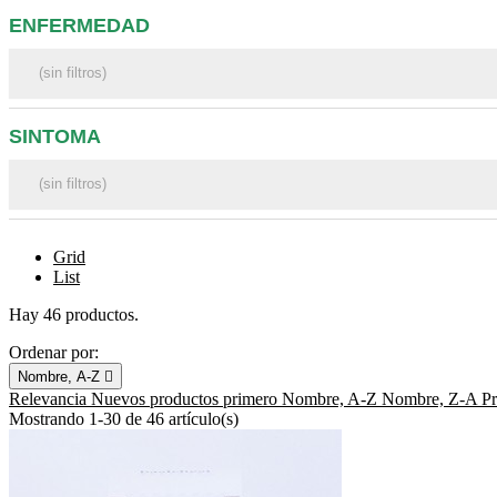
ENFERMEDAD
SINTOMA
Grid
List
Hay 46 productos.
Ordenar por:
Nombre, A-Z

Relevancia
Nuevos productos primero
Nombre, A-Z
Nombre, Z-A
P
Mostrando 1-30 de 46 artículo(s)