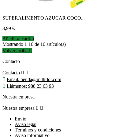
SUPERALIMENTO AZUCAR COCO...
Precio
3,99 €
Añadir al carrito
Mostrando 1-16 de 16 artículo(s)
Volver arriba

Contacto
Contacto



Email:
tienda@milhflor.com

Llámenos:
988 23 63 93
Nuestra empresa
Nuestra empresa


Envío
Aviso legal
Términos y condiciones
Aviso informativo