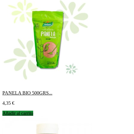
PANELA BIO 500GRS...
Precio
4,35 €
Añadir al carrito