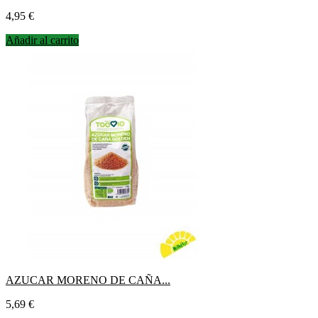
Precio
4,95 €
Añadir al carrito
AZUCAR MORENO DE CAÑA...
Precio
5,69 €