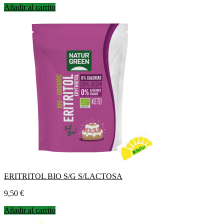
Añadir al carrito
ERITRITOL BIO S/G S/LACTOSA
Precio
9,50 €
Añadir al carrito