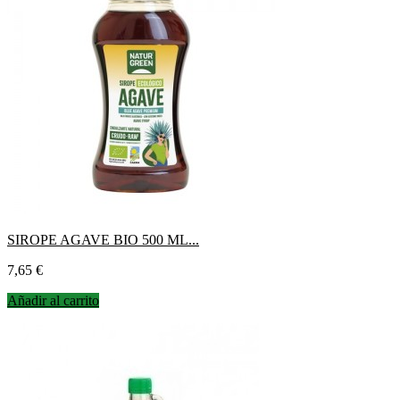
SIROPE AGAVE BIO 500 ML...
Precio
7,65 €
Añadir al carrito