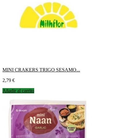
MINI CRAKERS TRIGO SESAMO...
Precio
2,79 €
Añadir al carrito