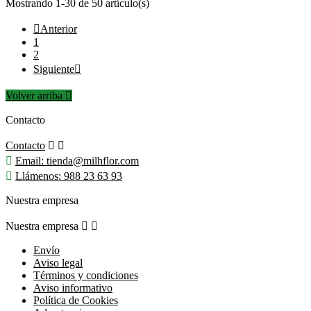
Mostrando 1-30 de 50 artículo(s)

Anterior
1
2
Siguiente

Volver arriba

Contacto
Contacto



Email:
tienda@milhflor.com

Llámenos:
988 23 63 93
Nuestra empresa
Nuestra empresa


Envío
Aviso legal
Términos y condiciones
Aviso informativo
Política de Cookies