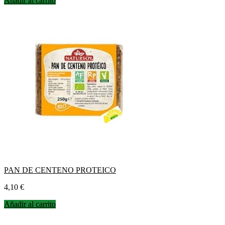
Añadir al carrito
PAN DE CENTENO PROTEICO
Precio
4,10 €
Añadir al carrito