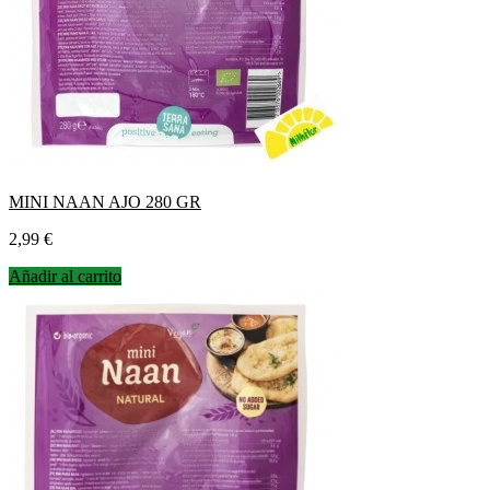
MINI NAAN AJO 280 GR
Precio
2,99 €
Añadir al carrito