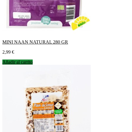
MINI NAAN NATURAL 280 GR
Precio
2,99 €
Añadir al carrito