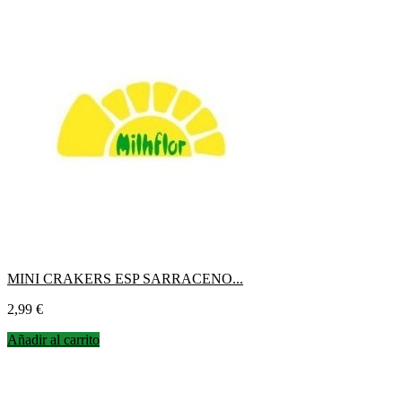
MINI CRAKERS ESP SARRACENO...
Precio
2,99 €
Añadir al carrito