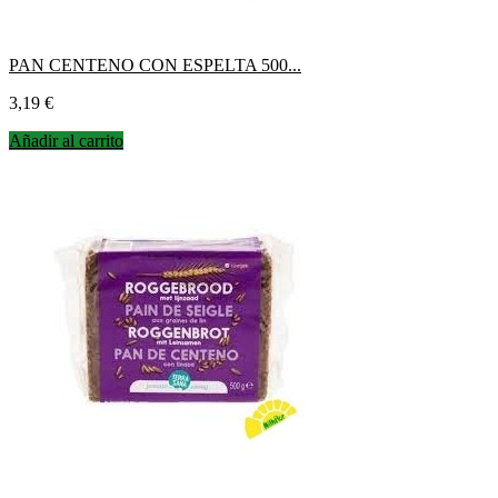
PAN CENTENO CON ESPELTA 500...
Precio
3,19 €
Añadir al carrito