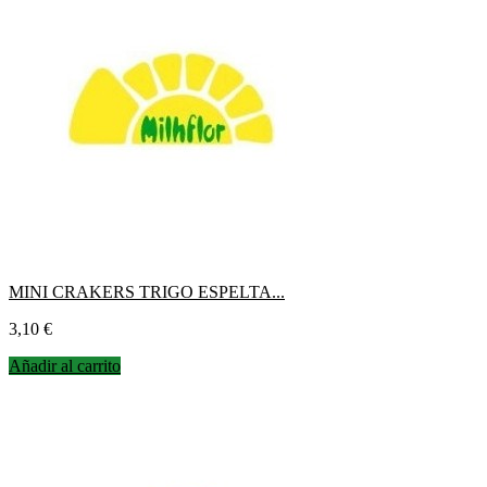
MINI CRAKERS TRIGO ESPELTA...
Precio
3,10 €
Añadir al carrito