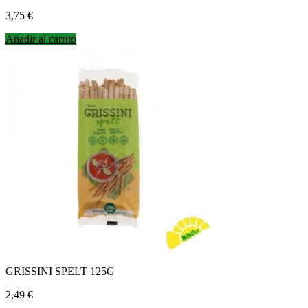
Precio
3,75 €
Añadir al carrito
GRISSINI SPELT 125G
Precio
2,49 €