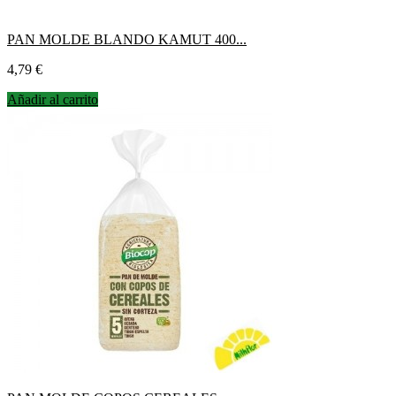
PAN MOLDE BLANDO KAMUT 400...
Precio
4,79 €
Añadir al carrito