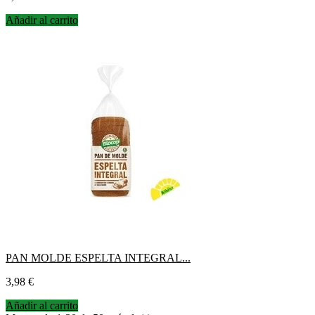
Añadir al carrito
PAN MOLDE ESPELTA INTEGRAL...
Precio
3,98 €
Añadir al carrito