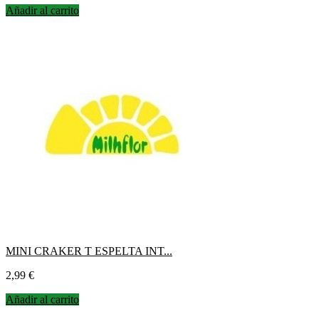
Añadir al carrito
MINI CRAKER T ESPELTA INT...
Precio
2,99 €
Añadir al carrito