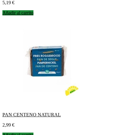
Precio
5,19 €
Añadir al carrito
PAN CENTENO NATURAL
Precio
2,99 €