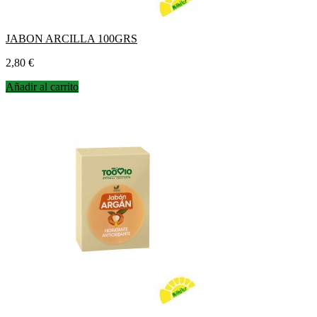
JABON ARCILLA 100GRS
Precio
2,80 €
Añadir al carrito