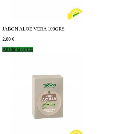
JABON ALOE VERA 100GRS
Precio
2,80 €
Añadir al carrito