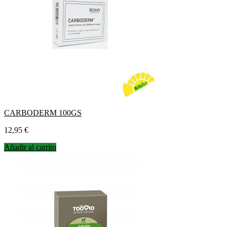
CARBODERM 100GS
Precio
12,95 €
Añadir al carrito