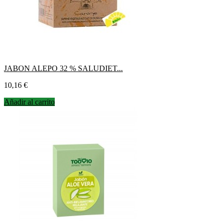
JABON ALEPO 32 % SALUDIET...
Precio
10,16 €
Añadir al carrito