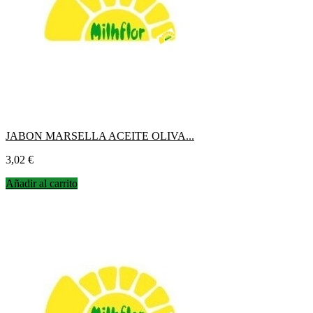
JABON MARSELLA ACEITE OLIVA...
Precio
3,02 €
Añadir al carrito