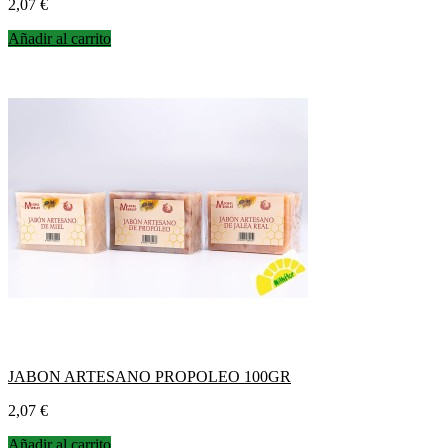
Precio
2,07 €
Añadir al carrito
JABON ARTESANO PROPOLEO 100GR
Precio
2,07 €
Añadir al carrito