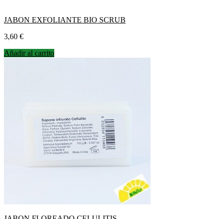
JABON EXFOLIANTE BIO SCRUB
Precio
3,60 €
Añadir al carrito
JABON FLOREADO CELULITIS