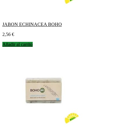
JABON ECHINACEA BOHO
Precio
2,56 €
Añadir al carrito