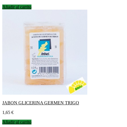
Añadir al carrito
JABON GLICERINA GERMEN TRIGO
Precio
1,65 €
Añadir al carrito