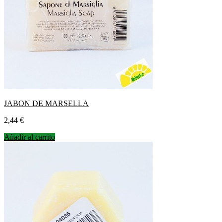
JABON DE MARSELLA
Precio
2,44 €
Añadir al carrito