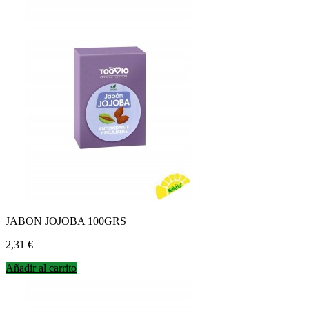
JABON JOJOBA 100GRS
Precio
2,31 €
Añadir al carrito