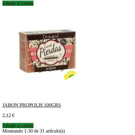
Añadir al carrito
JABON PROPOLIS 100GRS
Precio
2,12 €
Añadir al carrito
Mostrando 1-30 de 31 artículo(s)