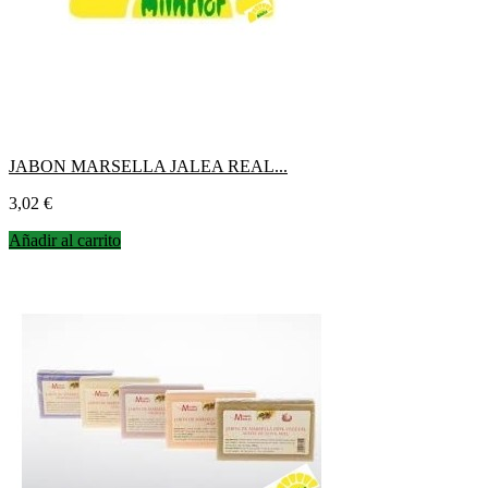
JABON MARSELLA JALEA REAL...
Precio
3,02 €
Añadir al carrito