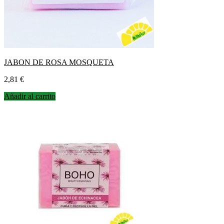
JABON DE ROSA MOSQUETA
Precio
2,81 €
Añadir al carrito