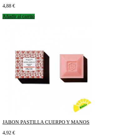
Precio
4,88 €
Añadir al carrito
JABON PASTILLA CUERPO Y MANOS
Precio
4,92 €