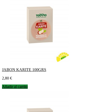
JABON KARITE 100GRS
Precio
2,80 €
Añadir al carrito