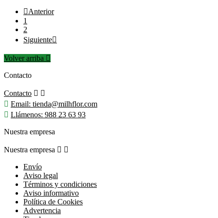

Anterior
1
2
Siguiente

Volver arriba

Contacto
Contacto



Email:
tienda@milhflor.com

Llámenos:
988 23 63 93
Nuestra empresa
Nuestra empresa


Envío
Aviso legal
Términos y condiciones
Aviso informativo
Política de Cookies
Advertencia