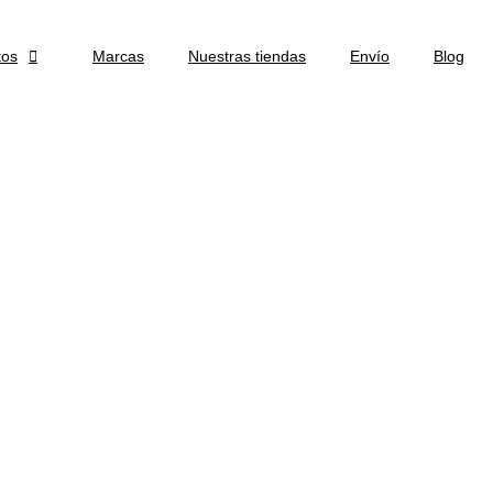
tos

Marcas
Nuestras tiendas
Envío
Blog