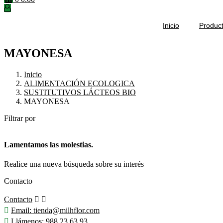
Inicio
Produc
MAYONESA
Inicio
ALIMENTACIÓN ECOLOGICA
SUSTITUTIVOS LÁCTEOS BIO
MAYONESA
Filtrar por
Lamentamos las molestias.
Realice una nueva búsqueda sobre su interés
Contacto
Contacto



Email:
tienda@milhflor.com

Llámenos:
988 23 63 93