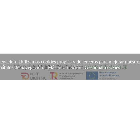
avegación. Utilizamos cookies propias y de terceros para mejorar nuestro
©Copyright Milhflor. Diseñado por
Amodo Soluciones SL
s hábitos de navegación.
Más información
Gestionar cookies
uso de cookies.
Permitir