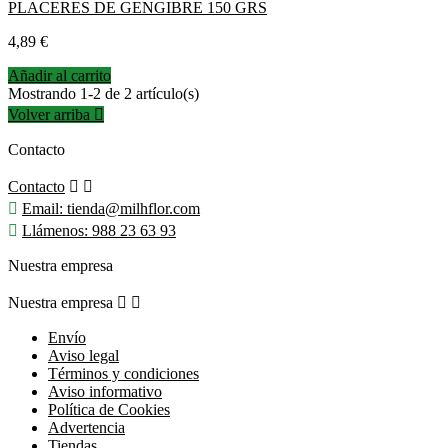
PLACERES DE GENGIBRE 150 GRS
Precio
4,89 €
Añadir al carrito
Mostrando 1-2 de 2 artículo(s)
Volver arriba

Contacto
Contacto



Email:
tienda@milhflor.com

Llámenos:
988 23 63 93
Nuestra empresa
Nuestra empresa


Envío
Aviso legal
Términos y condiciones
Aviso informativo
Política de Cookies
Advertencia
Tiendas