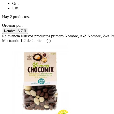
Grid
List
Hay 2 productos.
Ordenar por:
Nombre, A-Z

Relevancia
Nuevos productos primero
Nombre, A-Z
Nombre, Z-A
P
Mostrando 1-2 de 2 artículo(s)