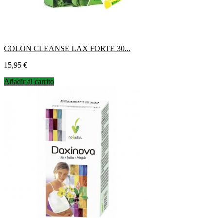
COLON CLEANSE LAX FORTE 30...
Precio
15,95 €
Añadir al carrito