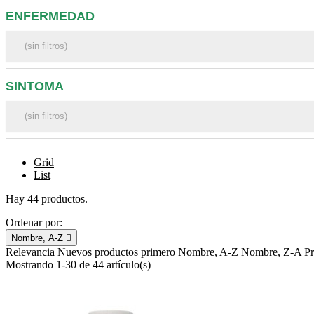
ENFERMEDAD
SINTOMA
Grid
List
Hay 44 productos.
Ordenar por:
Nombre, A-Z

Relevancia
Nuevos productos primero
Nombre, A-Z
Nombre, Z-A
P
Mostrando 1-30 de 44 artículo(s)