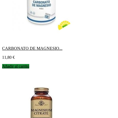
CARBONATO DE MAGNESIO...
Precio
11,80 €
Añadir al carrito