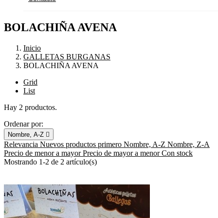
BOLACHIÑA AVENA
Inicio
GALLETAS BURGANAS
BOLACHIÑA AVENA
Grid
List
Hay 2 productos.
Ordenar por:
Nombre, A-Z

Relevancia
Nuevos productos primero
Nombre, A-Z
Nombre, Z-A
Precio de menor a mayor
Precio de mayor a menor
Con stock
Mostrando 1-2 de 2 artículo(s)