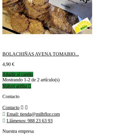
BOLACHIÑAS AVENA TOMABIO...
Precio
4,90 €
Añadir al carrito
Mostrando 1-2 de 2 artículo(s)
Volver arriba

Contacto
Contacto



Email:
tienda@milhflor.com

Llámenos:
988 23 63 93
Nuestra empresa