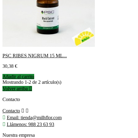
PSC RIBES NIGRUM 15 ML...
Precio
30,38 €
Añadir al carrito
Mostrando 1-2 de 2 artículo(s)
Volver arriba

Contacto
Contacto



Email:
tienda@milhflor.com

Llámenos:
988 23 63 93
Nuestra empresa