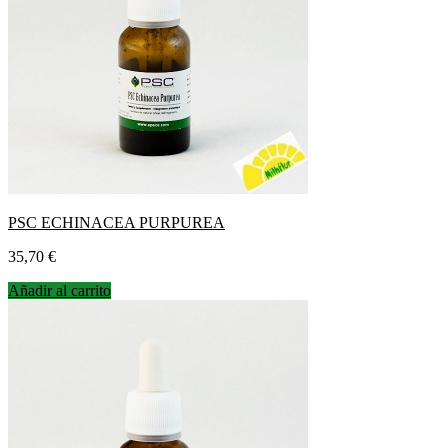
PSC ECHINACEA PURPUREA
Precio
35,70 €
Añadir al carrito