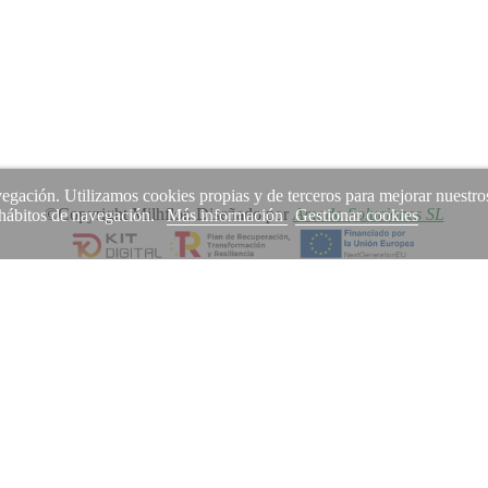
avegación. Utilizamos cookies propias y de terceros para mejorar nuestro
©Copyright Milhflor. Diseñado por
Amodo Soluciones SL
s hábitos de navegación.
Más información
Gestionar cookies
uso de cookies.
Permitir