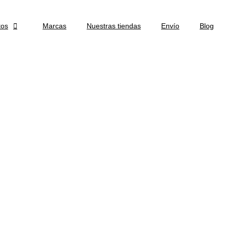
tos

Marcas
Nuestras tiendas
Envío
Blog