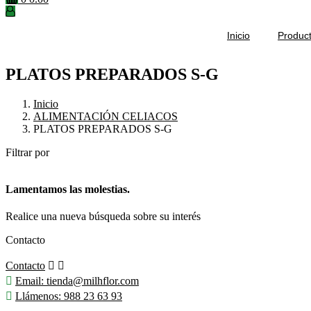
Inicio
Produc
PLATOS PREPARADOS S-G
Inicio
ALIMENTACIÓN CELIACOS
PLATOS PREPARADOS S-G
Filtrar por
Lamentamos las molestias.
Realice una nueva búsqueda sobre su interés
Contacto
Contacto



Email:
tienda@milhflor.com

Llámenos:
988 23 63 93