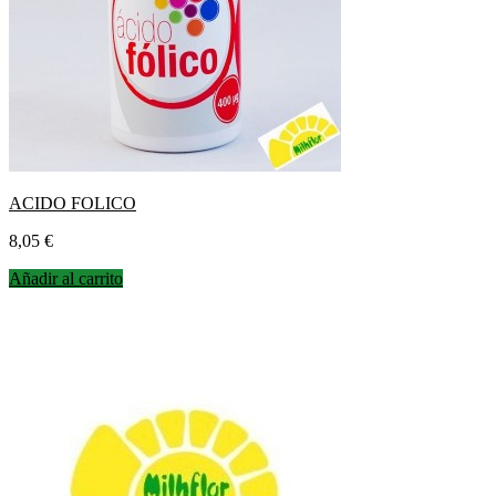
ACIDO FOLICO
Precio
8,05 €
Añadir al carrito