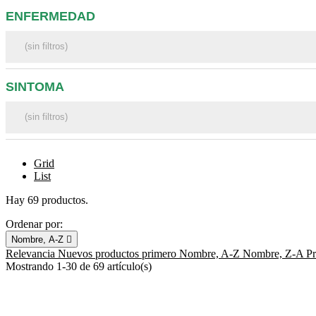
ENFERMEDAD
SINTOMA
Grid
List
Hay 69 productos.
Ordenar por:
Nombre, A-Z

Relevancia
Nuevos productos primero
Nombre, A-Z
Nombre, Z-A
P
Mostrando 1-30 de 69 artículo(s)