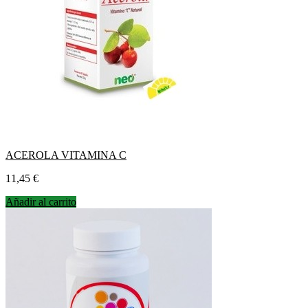
ACEROLA VITAMINA C
Precio
11,45 €
Añadir al carrito