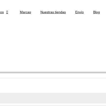
tos

Marcas
Nuestras tiendas
Envío
Blog