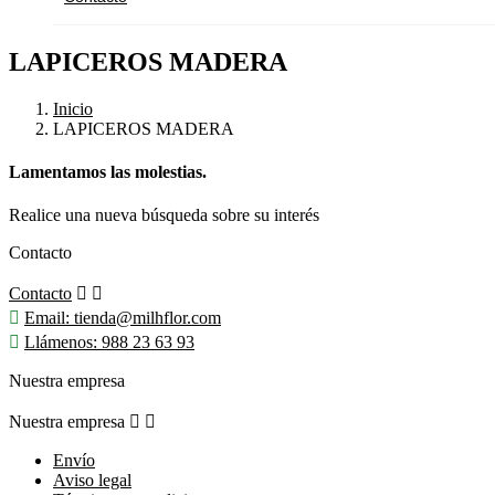
LAPICEROS MADERA
Inicio
LAPICEROS MADERA
Lamentamos las molestias.
Realice una nueva búsqueda sobre su interés
Contacto
Contacto



Email:
tienda@milhflor.com

Llámenos:
988 23 63 93
Nuestra empresa
Nuestra empresa


Envío
Aviso legal