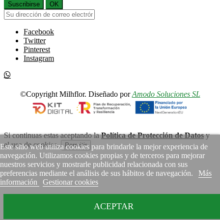
Suscribirse
OK
Facebook
Twitter
Pinterest
Instagram
©Copyright Milhflor. Diseñado por
Amodo Soluciones SL
Si continuas estas aceptando la
Política de Protección de Datos
y
el uso de cookies.
Permitir
Este sitio web utiliza cookies para brindarle la mejor experiencia de
navegación. Utilizamos cookies propias y de terceros para mejorar
nuestros servicios y mostrarle publicidad relacionada con sus
preferencias mediante el análisis de sus hábitos de navegación.
Más
información
Gestionar cookies
ACEPTAR