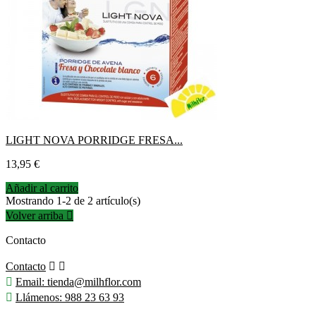
LIGHT NOVA PORRIDGE FRESA...
Precio
13,95 €
Añadir al carrito
Mostrando 1-2 de 2 artículo(s)
Volver arriba

Contacto
Contacto



Email:
tienda@milhflor.com

Llámenos:
988 23 63 93