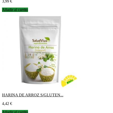
Precio
3,99 €
Añadir al carrito
HARINA DE ARROZ S/GLUTEN...
Precio
4,42 €
Añadir al carrito