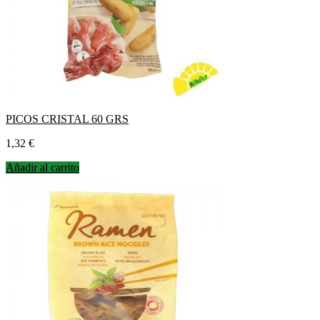
PICOS CRISTAL 60 GRS
Precio
1,32 €
Añadir al carrito