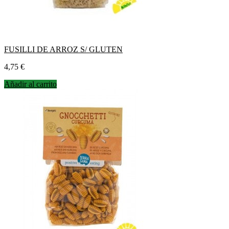
FUSILLI DE ARROZ S/ GLUTEN
Precio
4,75 €
Añadir al carrito