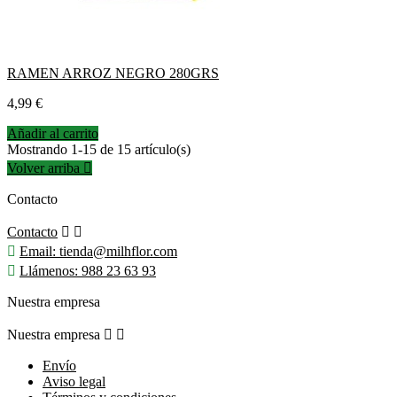
RAMEN ARROZ NEGRO 280GRS
Precio
4,99 €
Añadir al carrito
Mostrando 1-15 de 15 artículo(s)
Volver arriba

Contacto
Contacto



Email:
tienda@milhflor.com

Llámenos:
988 23 63 93
Nuestra empresa
Nuestra empresa


Envío
Aviso legal