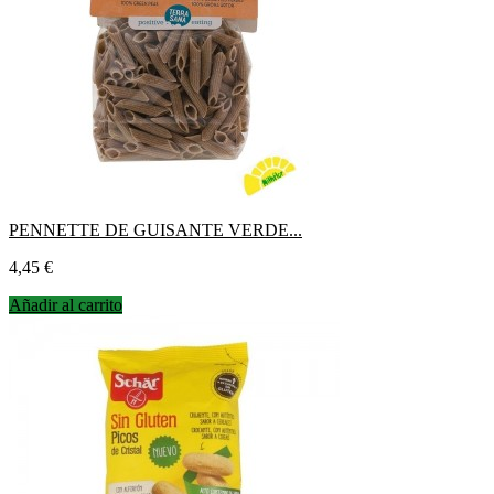
PENNETTE DE GUISANTE VERDE...
Precio
4,45 €
Añadir al carrito