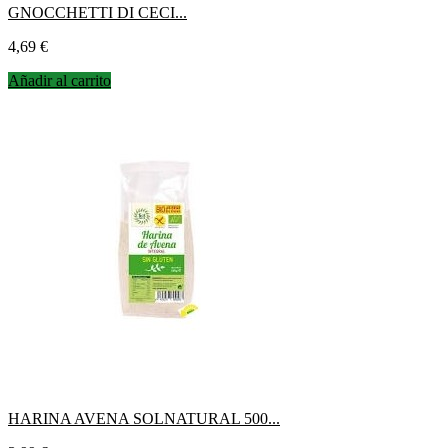
GNOCCHETTI DI CECI...
Precio
4,69 €
Añadir al carrito
HARINA AVENA SOLNATURAL 500...