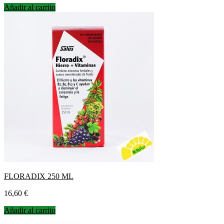
Añadir al carrito
FLORADIX 250 ML
Precio
16,60 €
Añadir al carrito