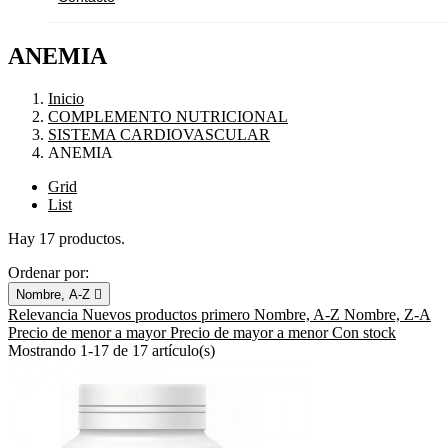
ANEMIA
Inicio
COMPLEMENTO NUTRICIONAL
SISTEMA CARDIOVASCULAR
ANEMIA
Grid
List
Hay 17 productos.
Ordenar por:
Nombre, A-Z

Relevancia
Nuevos productos primero
Nombre, A-Z
Nombre, Z-A
Precio de menor a mayor
Precio de mayor a menor
Con stock
Mostrando 1-17 de 17 artículo(s)