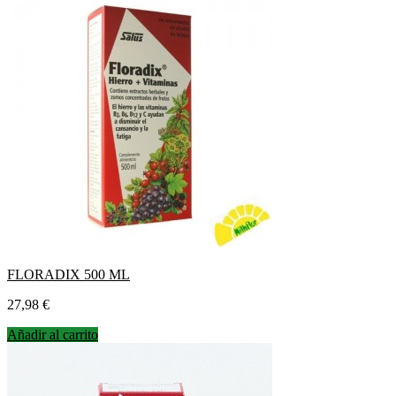
FLORADIX 500 ML
Precio
27,98 €
Añadir al carrito