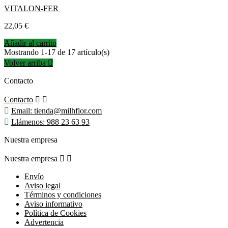
VITALON-FER
Precio
22,05 €
Añadir al carrito
Mostrando 1-17 de 17 artículo(s)
Volver arriba

Contacto
Contacto



Email:
tienda@milhflor.com

Llámenos:
988 23 63 93
Nuestra empresa
Nuestra empresa


Envío
Aviso legal
Términos y condiciones
Aviso informativo
Política de Cookies
Advertencia