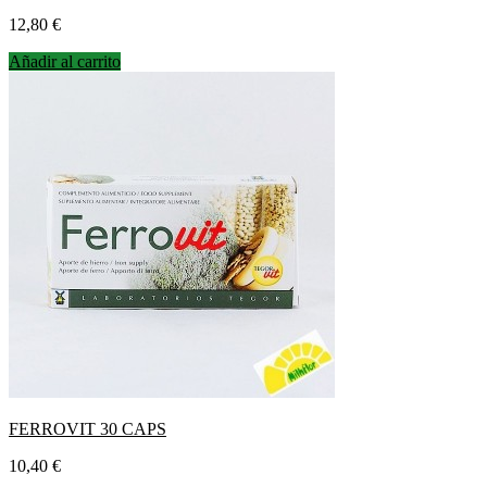
Precio
12,80 €
Añadir al carrito
FERROVIT 30 CAPS
Precio
10,40 €