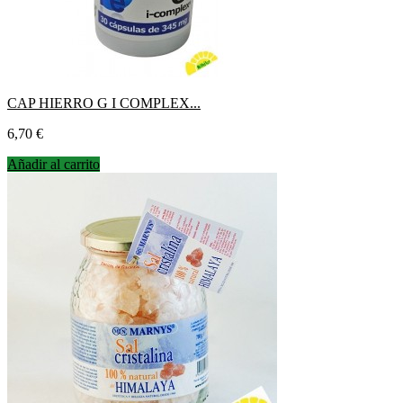
CAP HIERRO G I COMPLEX...
Precio
6,70 €
Añadir al carrito