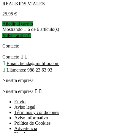
REALKIDS VIALES
Precio
25,95 €
Añadir al carrito
Mostrando 1-6 de 6 artículo(s)
Volver arriba

Contacto
Contacto



Email:
tienda@milhflor.com

Llámenos:
988 23 63 93
Nuestra empresa
Nuestra empresa


Envío
Aviso legal
Términos y condiciones
Aviso informativo
Política de Cookies
Advertencia