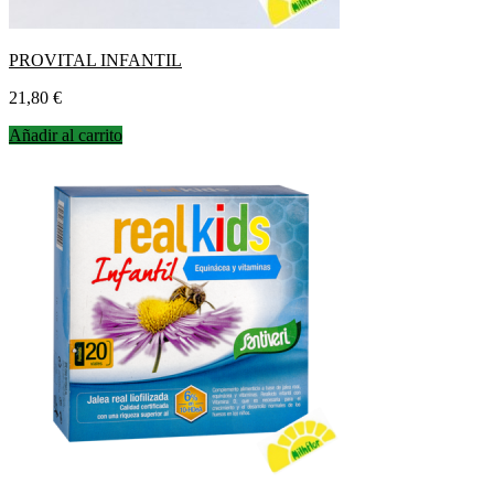
PROVITAL INFANTIL
Precio
21,80 €
Añadir al carrito