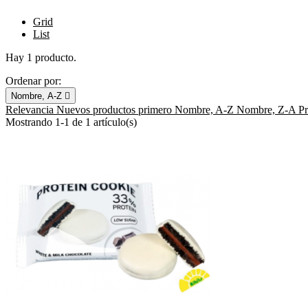
Grid
List
Hay 1 producto.
Ordenar por:
Nombre, A-Z

Relevancia
Nuevos productos primero
Nombre, A-Z
Nombre, Z-A
P
Mostrando 1-1 de 1 artículo(s)