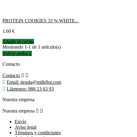
PROTEIN COOKIES 33 % WHITE...
Precio
1,60 €
Añadir al carrito
Mostrando 1-1 de 1 artículo(s)
Volver arriba

Contacto
Contacto



Email:
tienda@milhflor.com

Llámenos:
988 23 63 93
Nuestra empresa
Nuestra empresa


Envío
Aviso legal
Términos y condiciones