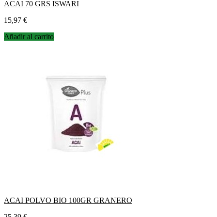
ACAI 70 GRS ISWARI
Precio
15,97 €
Añadir al carrito
ACAI POLVO BIO 100GR GRANERO
Precio
25,39 €