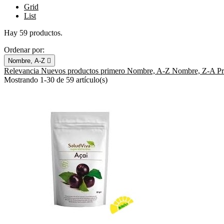
Grid
List
Hay 59 productos.
Ordenar por:
Nombre, A-Z

Relevancia
Nuevos productos primero
Nombre, A-Z
Nombre, Z-A
P
Mostrando 1-30 de 59 artículo(s)