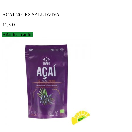
ACAI 50 GRS SALUDVIVA
Precio
11,39 €
Añadir al carrito