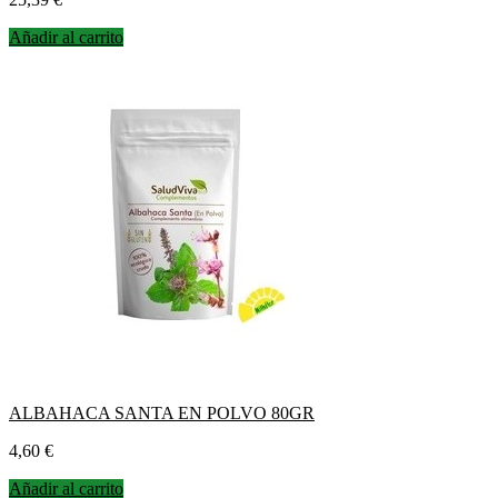
Añadir al carrito
ALBAHACA SANTA EN POLVO 80GR
Precio
4,60 €
Añadir al carrito