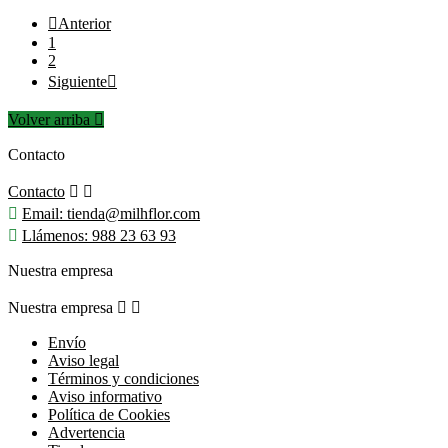

Anterior
1
2
Siguiente

Volver arriba

Contacto
Contacto



Email:
tienda@milhflor.com

Llámenos:
988 23 63 93
Nuestra empresa
Nuestra empresa


Envío
Aviso legal
Términos y condiciones
Aviso informativo
Política de Cookies
Advertencia