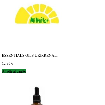
ESSENTIALS OILS URIRRENAL...
Precio
12,95 €
Añadir al carrito