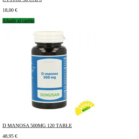
Precio
18,00 €
Añadir al carrito
D MANOSA 500MG 120 TABLE
Precio
48,95 €