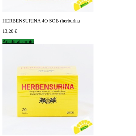
HERBENSURINA 4O SOB (herburina
Precio
13,20 €
Añadir al carrito