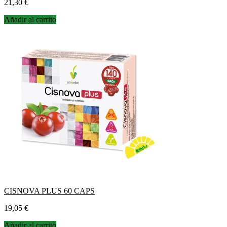
Precio
21,30 €
Añadir al carrito
CISNOVA PLUS 60 CAPS
Precio
19,05 €
Añadir al carrito