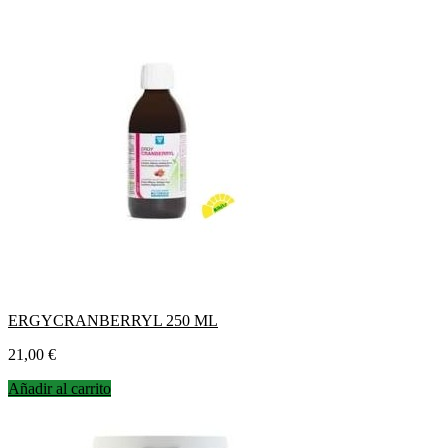
ERGYCRANBERRYL 250 ML
Precio
21,00 €
Añadir al carrito