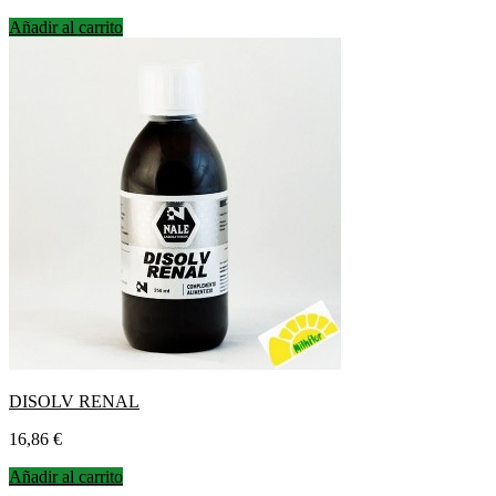
Añadir al carrito
DISOLV RENAL
Precio
16,86 €
Añadir al carrito