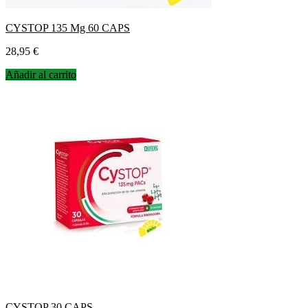
CYSTOP 135 Mg 60 CAPS
Precio
28,95 €
Añadir al carrito
CYSTOP 30 CAPS