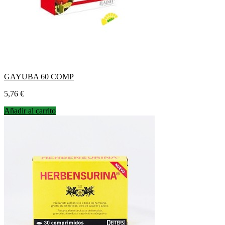
GAYUBA 60 COMP
Precio
5,76 €
Añadir al carrito