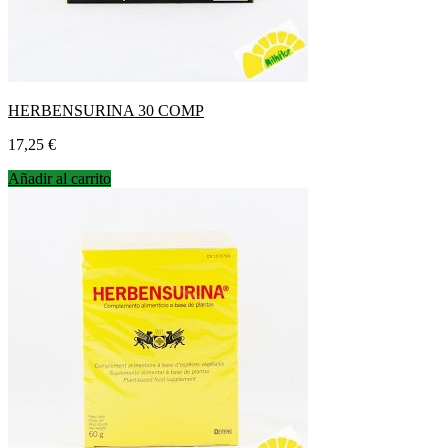
HERBENSURINA 30 COMP
Precio
17,25 €
Añadir al carrito