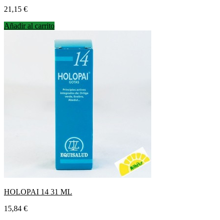
Precio
21,15 €
Añadir al carrito
HOLOPAI 14 31 ML
Precio
15,84 €