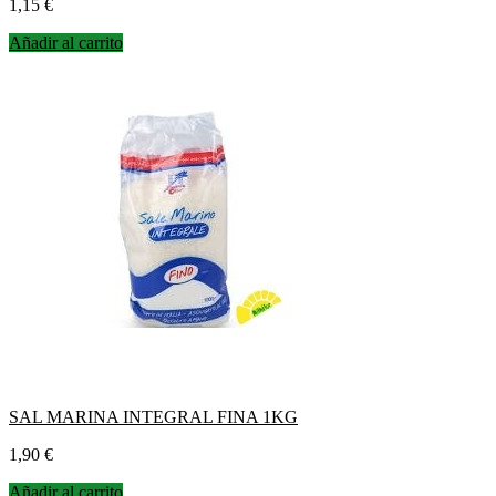
Precio
1,15 €
Añadir al carrito
SAL MARINA INTEGRAL FINA 1KG
Precio
1,90 €
Añadir al carrito