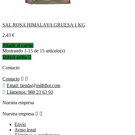
SAL ROSA HIMALAYA GRUESA 1 KG
Precio
2,43 €
Añadir al carrito
Mostrando 1-15 de 15 artículo(s)
Volver arriba

Contacto
Contacto



Email:
tienda@milhflor.com

Llámenos:
988 23 63 93
Nuestra empresa
Nuestra empresa


Envío
Aviso legal