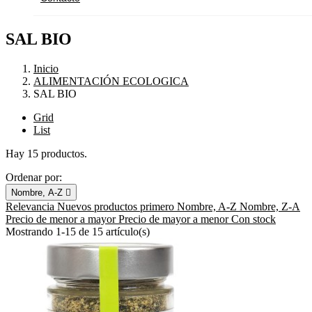
SAL BIO
Inicio
ALIMENTACIÓN ECOLOGICA
SAL BIO
Grid
List
Hay 15 productos.
Ordenar por:
Nombre, A-Z

Relevancia
Nuevos productos primero
Nombre, A-Z
Nombre, Z-A
Precio de menor a mayor
Precio de mayor a menor
Con stock
Mostrando 1-15 de 15 artículo(s)