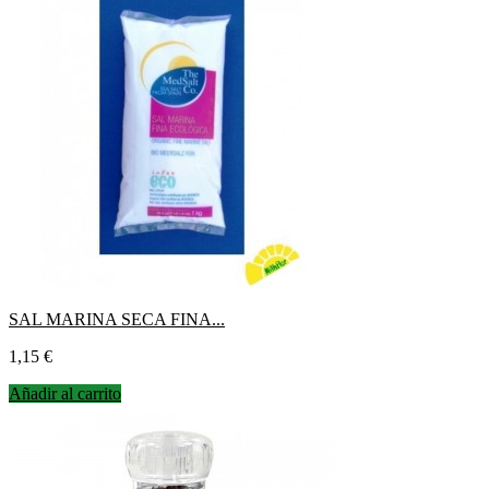
SAL MARINA SECA FINA...
Precio
1,15 €
Añadir al carrito