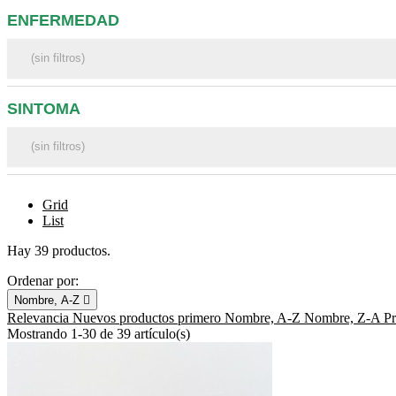
ENFERMEDAD
SINTOMA
Grid
List
Hay 39 productos.
Ordenar por:
Nombre, A-Z

Relevancia
Nuevos productos primero
Nombre, A-Z
Nombre, Z-A
P
Mostrando 1-30 de 39 artículo(s)