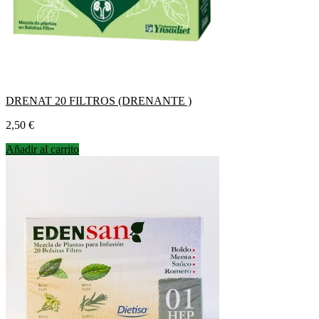
DRENAT 20 FILTROS (DRENANTE )
Precio
2,50 €
Añadir al carrito