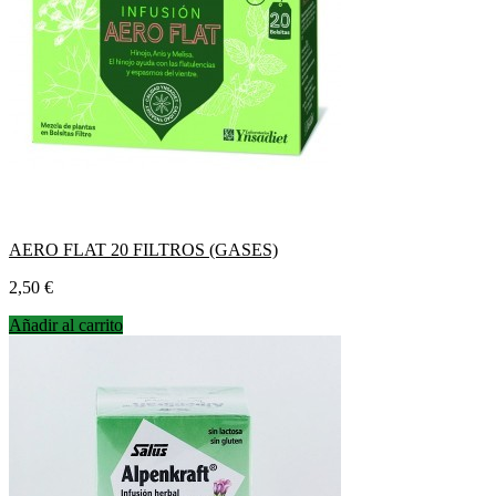
AERO FLAT 20 FILTROS (GASES)
Precio
2,50 €
Añadir al carrito