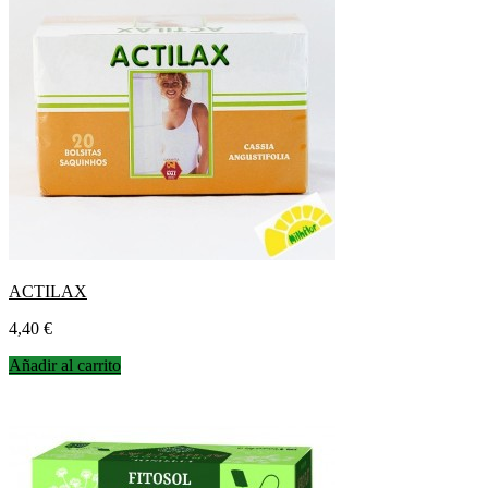
ACTILAX
Precio
4,40 €
Añadir al carrito