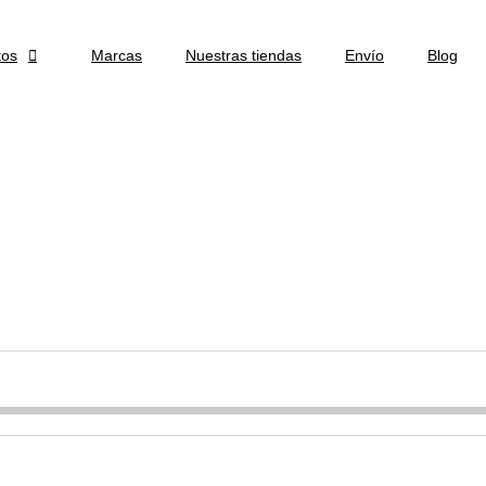
tos

Marcas
Nuestras tiendas
Envío
Blog