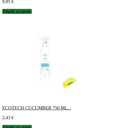
Precio
9,95 €
Añadir al carrito
ECOTECH CUCUMBER 750 ML...
Precio
2,43 €
Añadir al carrito