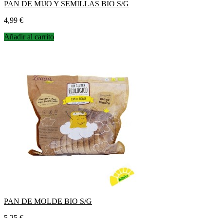
PAN DE MIJO Y SEMILLAS BIO S/G
Precio
4,99 €
Añadir al carrito
PAN DE MOLDE BIO S/G
Precio
5,25 €