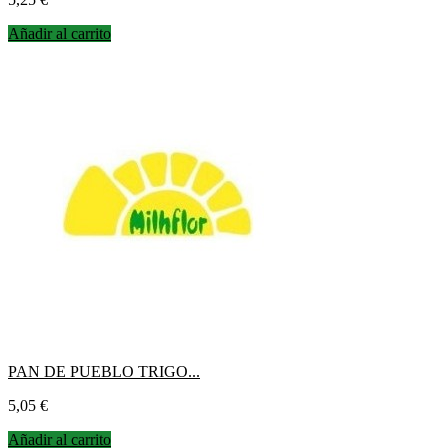
Añadir al carrito
PAN DE PUEBLO TRIGO...
Precio
5,05 €
Añadir al carrito