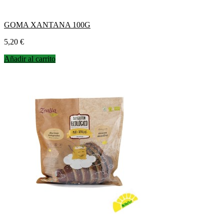
GOMA XANTANA 100G
Precio
5,20 €
Añadir al carrito