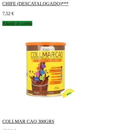
CHIFE (DESCATALOGADO)***
Precio
7,52 €
Añadir al carrito
COLLMAR CAO 300GRS