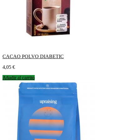
CACAO POLVO DIABETIC
Precio
4,05 €
Añadir al carrito