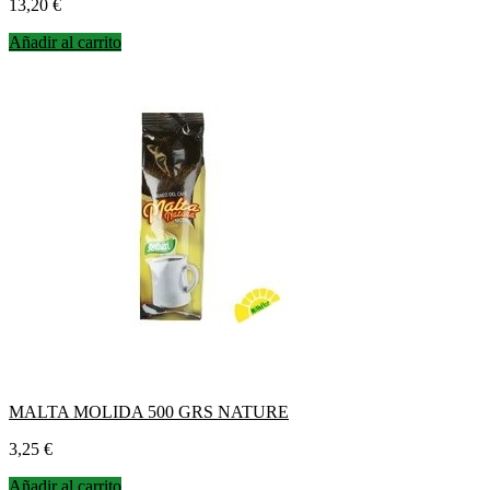
Precio
13,20 €
Añadir al carrito
MALTA MOLIDA 500 GRS NATURE
Precio
3,25 €
Añadir al carrito