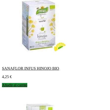
SANAFLOR INFUS HINOJO BIO
Precio
4,25 €
Añadir al carrito