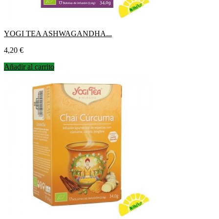
YOGI TEA ASHWAGANDHA...
Precio
4,20 €
Añadir al carrito