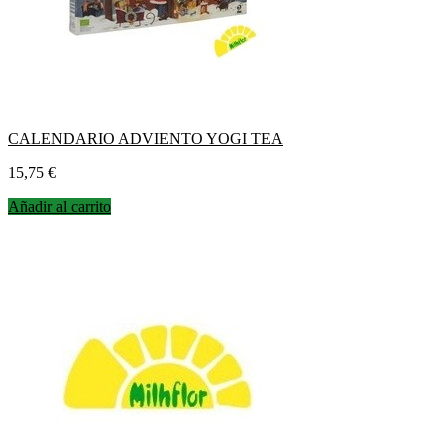
CALENDARIO ADVIENTO YOGI TEA
Precio
15,75 €
Añadir al carrito