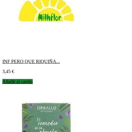
INF PERO QUE RIQUIÑA...
Precio
3,45 €
Añadir al carrito