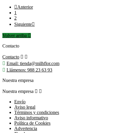

Anterior
1
2
Siguiente

Volver arriba

Contacto
Contacto



Email:
tienda@milhflor.com

Llámenos:
988 23 63 93
Nuestra empresa
Nuestra empresa


Envío
Aviso legal
Términos y condiciones
Aviso informativo
Política de Cookies
Advertencia