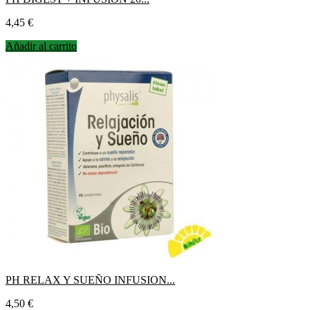
Precio
4,45 €
Añadir al carrito
PH RELAX Y SUEÑO INFUSION...
Precio
4,50 €