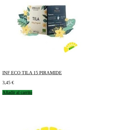
INF ECO TILA 15 PIRAMIDE
Precio
3,45 €
Añadir al carrito