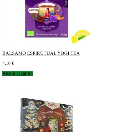
BALSAMO ESPIRUTUAL YOGI TEA
Precio
4,10 €
Añadir al carrito