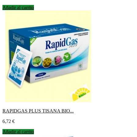
Añadir al carrito
RAPIDGAS PLUS TISANA BIO...
Precio
6,72 €
Añadir al carrito