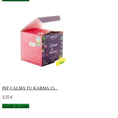
INF CALMA TU KARMA 15...
Precio
3,55 €
Añadir al carrito