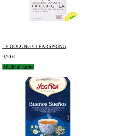
TE OOLONG CLEARSPRING
Precio
9,50 €
Añadir al carrito