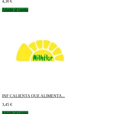
Precio
4,30 €
Añadir al carrito
INF CALIENTA QUE ALIMENTA...
Precio
3,45 €
Añadir al carrito