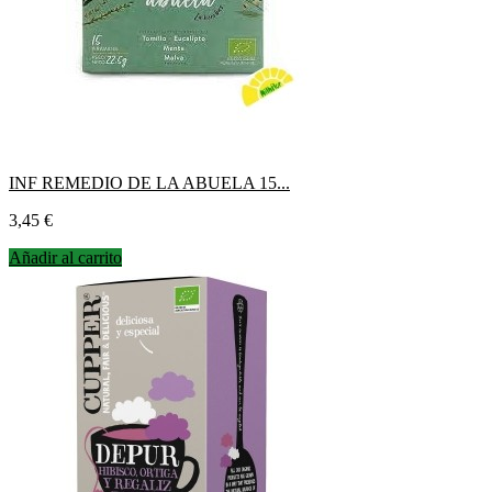
INF REMEDIO DE LA ABUELA 15...
Precio
3,45 €
Añadir al carrito