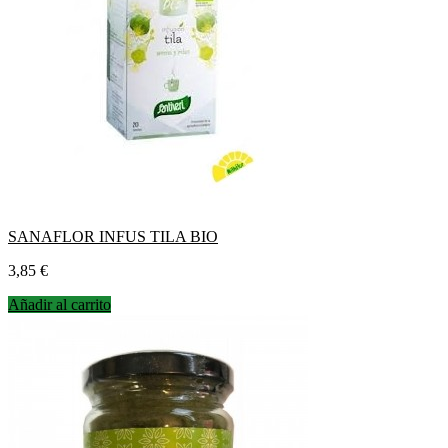
SANAFLOR INFUS TILA BIO
Precio
3,85 €
Añadir al carrito