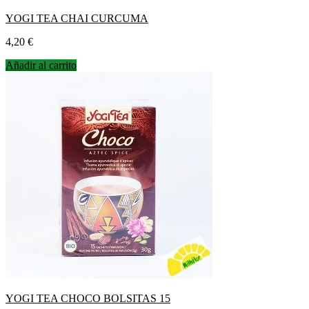
YOGI TEA CHAI CURCUMA
Precio
4,20 €
Añadir al carrito
YOGI TEA CHOCO BOLSITAS 15