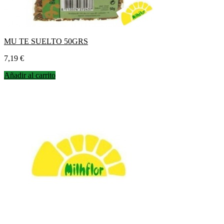
MU TE SUELTO 50GRS
Precio
7,19 €
Añadir al carrito