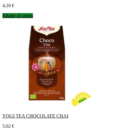
Precio
4,10 €
Añadir al carrito
YOGI TEA CHOCOLATE CHAI
Precio
5,02 €