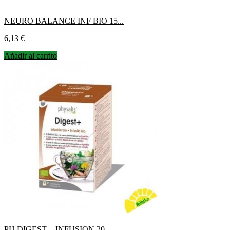
NEURO BALANCE INF BIO 15...
Precio
6,13 €
Añadir al carrito
PH DIGEST + INFUSION 20...