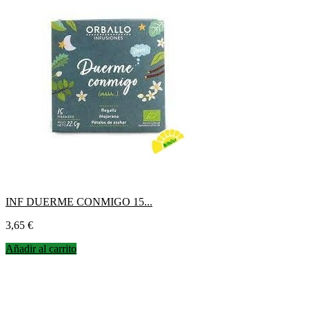
INF DUERME CONMIGO 15...
Precio
3,65 €
Añadir al carrito