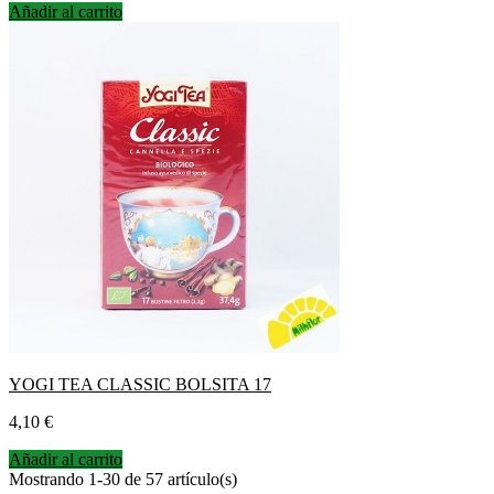
Añadir al carrito
YOGI TEA CLASSIC BOLSITA 17
Precio
4,10 €
Añadir al carrito
Mostrando 1-30 de 57 artículo(s)