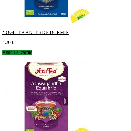
YOGI TEA ANTES DE DORMIR
Precio
4,20 €
Añadir al carrito