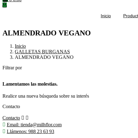
Inicio
Produc
ALMENDRADO VEGANO
Inicio
GALLETAS BURGANAS
ALMENDRADO VEGANO
Filtrar por
Lamentamos las molestias.
Realice una nueva búsqueda sobre su interés
Contacto
Contacto



Email:
tienda@milhflor.com

Llámenos:
988 23 63 93