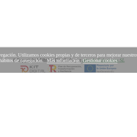
avegación. Utilizamos cookies propias y de terceros para mejorar nuestro
©Copyright Milhflor. Diseñado por
Amodo Soluciones SL
s hábitos de navegación.
Más información
Gestionar cookies
uso de cookies.
Permitir