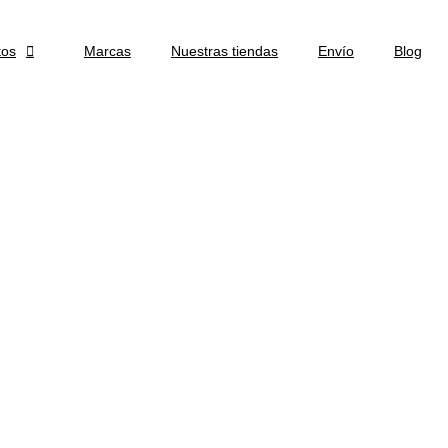
tos

Marcas
Nuestras tiendas
Envío
Blog