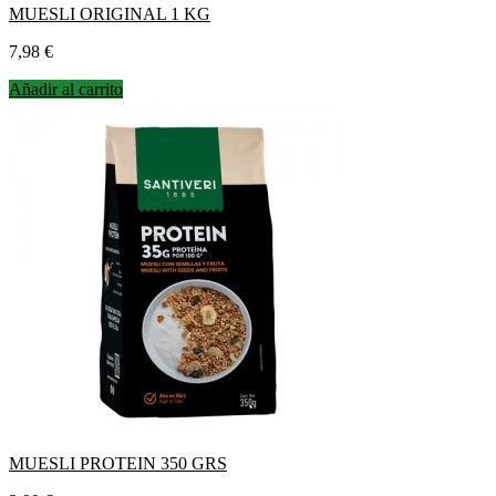
MUESLI ORIGINAL 1 KG
Precio
7,98 €
Añadir al carrito
MUESLI PROTEIN 350 GRS