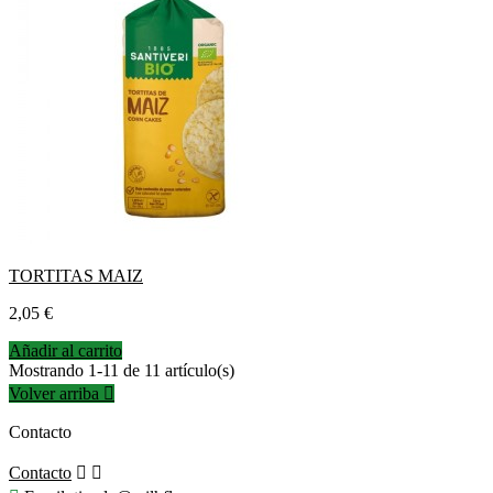
TORTITAS MAIZ
Precio
2,05 €
Añadir al carrito
Mostrando 1-11 de 11 artículo(s)
Volver arriba

Contacto
Contacto

