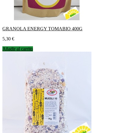
GRANOLA ENERGY TOMABIO 400G
Precio
5,30 €
Añadir al carrito