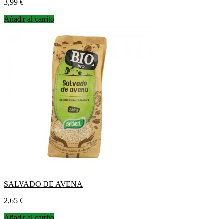
Precio
3,99 €
Añadir al carrito
SALVADO DE AVENA
Precio
2,65 €
Añadir al carrito