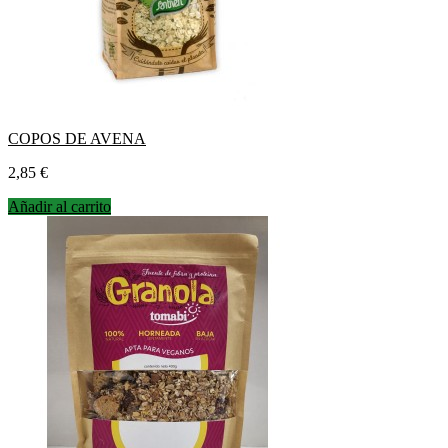
COPOS DE AVENA
Precio
2,85 €
Añadir al carrito