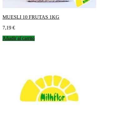
MUESLI 10 FRUTAS 1KG
Precio
7,19 €
Añadir al carrito