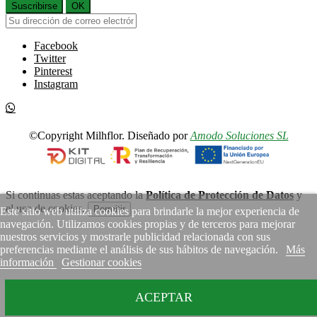
Suscribirse
OK
Facebook
Twitter
Pinterest
Instagram
©Copyright Milhflor. Diseñado por
Amodo Soluciones SL
Si continuas estas aceptando la
Política de Protección de Datos
y
el uso de cookies.
Permitir
Este sitio web utiliza cookies para brindarle la mejor experiencia de
navegación. Utilizamos cookies propias y de terceros para mejorar
nuestros servicios y mostrarle publicidad relacionada con sus
preferencias mediante el análisis de sus hábitos de navegación.
Más
información
Gestionar cookies
ACEPTAR