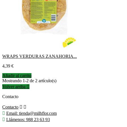
WRAPS VERDURAS ZANAHORIA...
Precio
4,39 €
Añadir al carrito
Mostrando 1-2 de 2 artículo(s)
Volver arriba

Contacto
Contacto



Email:
tienda@milhflor.com

Llámenos:
988 23 63 93