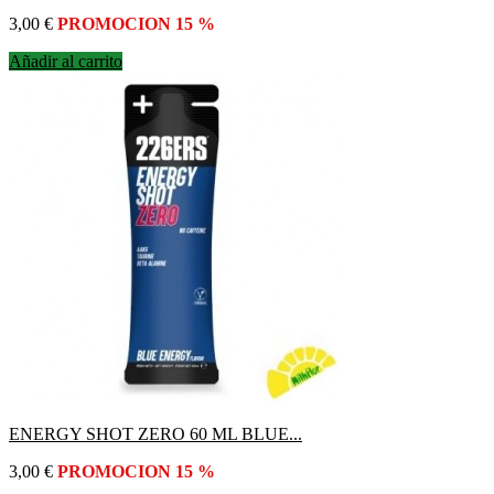
Precio
3,00 €
PROMOCION 15 %
Añadir al carrito
ENERGY SHOT ZERO 60 ML BLUE...
Precio
3,00 €
PROMOCION 15 %