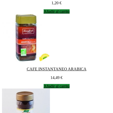
Precio
1,20 €
Añadir al carrito
CAFE INSTANTANEO ARABICA
Precio
14,49 €
Añadir al carrito