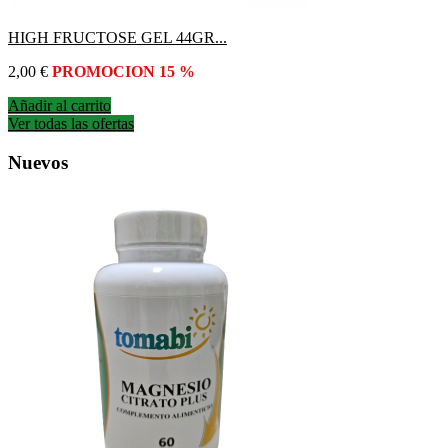
HIGH FRUCTOSE GEL 44GR...
Precio
2,00 €
PROMOCION 15 %
Añadir al carrito
Ver todas las ofertas
Nuevos