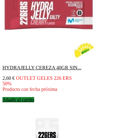
HYDRAJELLY CEREZA 40GR SIN...
Precio
2,60 €
OUTLET GELES 226 ERS
50%
Producto con fecha próxima
Añadir al carrito