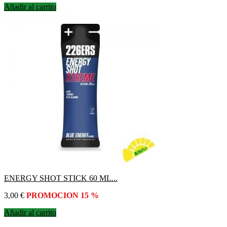
Añadir al carrito
ENERGY SHOT STICK 60 ML...
Precio
3,00 €
PROMOCION 15 %
Añadir al carrito