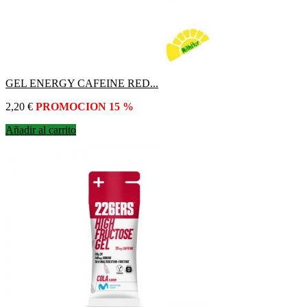
GEL ENERGY CAFEINE RED...
Precio
2,20 €
PROMOCION 15 %
Añadir al carrito