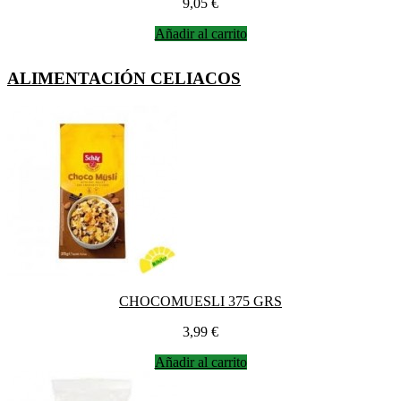
Precio
9,05 €
Añadir al carrito
ALIMENTACIÓN CELIACOS
CHOCOMUESLI 375 GRS
Precio
3,99 €
Añadir al carrito