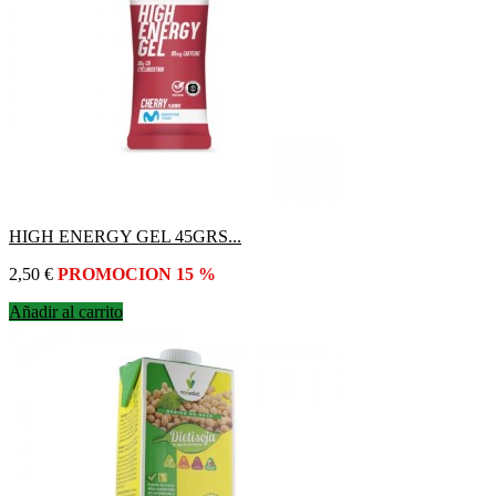
HIGH ENERGY GEL 45GRS...
Precio
2,50 €
PROMOCION 15 %
Añadir al carrito