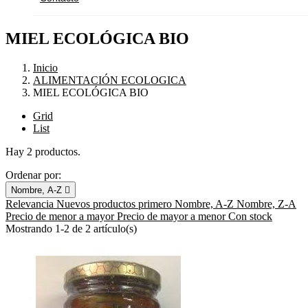
MIEL ECOLÓGICA BIO
Inicio
ALIMENTACIÓN ECOLOGICA
MIEL ECOLÓGICA BIO
Grid
List
Hay 2 productos.
Ordenar por:
Nombre, A-Z

Relevancia
Nuevos productos primero
Nombre, A-Z
Nombre, Z-A
Precio de menor a mayor
Precio de mayor a menor
Con stock
Mostrando 1-2 de 2 artículo(s)