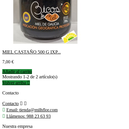
MIEL CASTAÑO 500 G IXP...
Precio
7,00 €
Añadir al carrito
Mostrando 1-2 de 2 artículo(s)
Volver arriba

Contacto
Contacto



Email:
tienda@milhflor.com

Llámenos:
988 23 63 93
Nuestra empresa