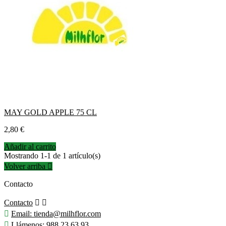
MAY GOLD APPLE 75 CL
Precio
2,80 €
Añadir al carrito
Mostrando 1-1 de 1 artículo(s)
Volver arriba

Contacto
Contacto



Email:
tienda@milhflor.com

Llámenos:
988 23 63 93