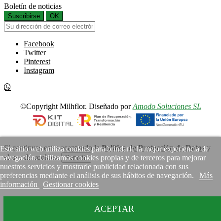
Boletín de noticias
Suscribirse
OK
Facebook
Twitter
Pinterest
Instagram
©Copyright Milhflor. Diseñado por
Amodo Soluciones SL
Si continuas estas aceptando la
Política de Protección de Datos
y
Este sitio web utiliza cookies para brindarle la mejor experiencia de
el uso de cookies.
navegación. Utilizamos cookies propias y de terceros para mejorar
Permitir
nuestros servicios y mostrarle publicidad relacionada con sus
preferencias mediante el análisis de sus hábitos de navegación.
Más
información
Gestionar cookies
ACEPTAR