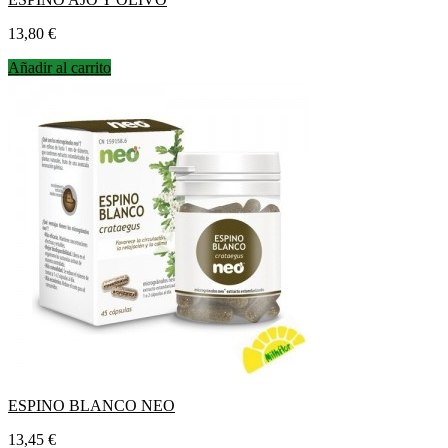
Precio
13,80 €
Añadir al carrito
ESPINO BLANCO NEO
Precio
13,45 €