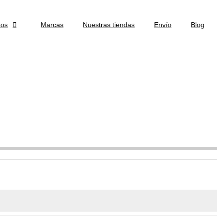
tos

Marcas
Nuestras tiendas
Envío
Blog