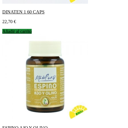
DINATEN 1 60 CAPS
Precio
22,70 €
Añadir al carrito
ESPINO AJO Y OLIVO