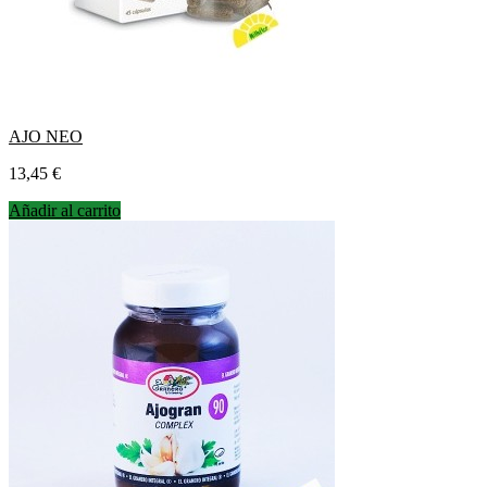
AJO NEO
Precio
13,45 €
Añadir al carrito