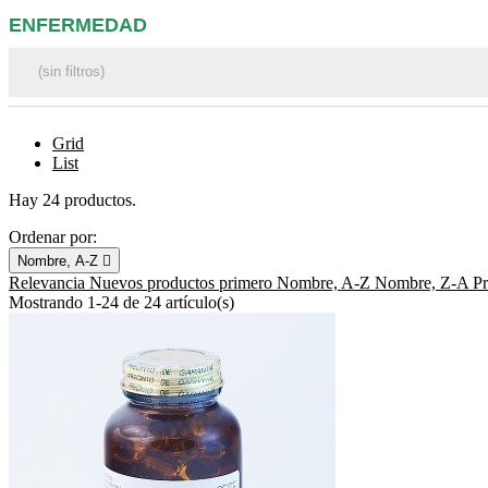
ENFERMEDAD
Grid
List
Hay 24 productos.
Ordenar por:
Nombre, A-Z

Relevancia
Nuevos productos primero
Nombre, A-Z
Nombre, Z-A
P
Mostrando 1-24 de 24 artículo(s)