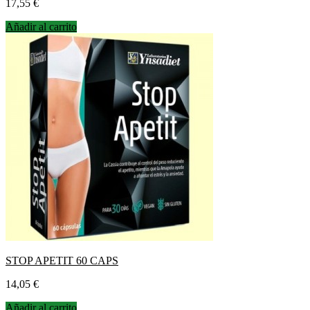
Precio
17,55 €
Añadir al carrito
STOP APETIT 60 CAPS
Precio
14,05 €
Añadir al carrito