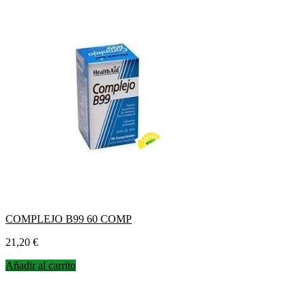
COMPLEJO B99 60 COMP
Precio
21,20 €
Añadir al carrito