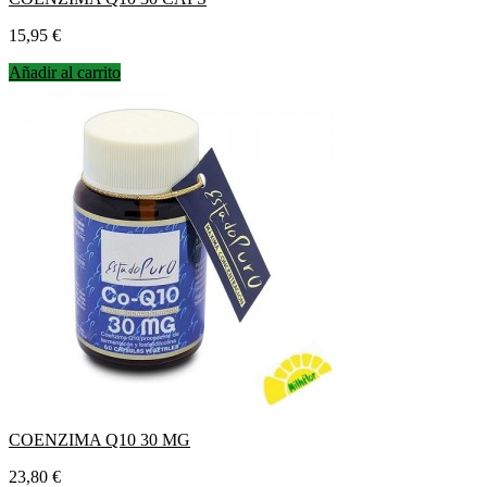
Precio
15,95 €
Añadir al carrito
COENZIMA Q10 30 MG
Precio
23,80 €