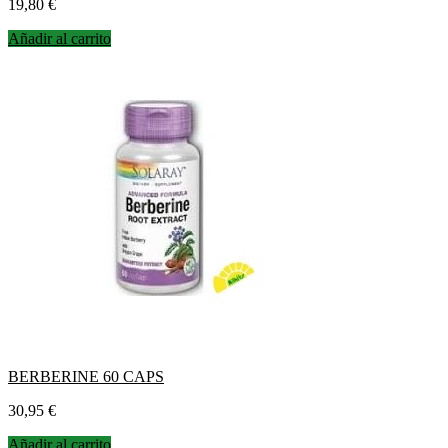
Precio
19,80 €
Añadir al carrito
BERBERINE 60 CAPS
Precio
30,95 €
Añadir al carrito