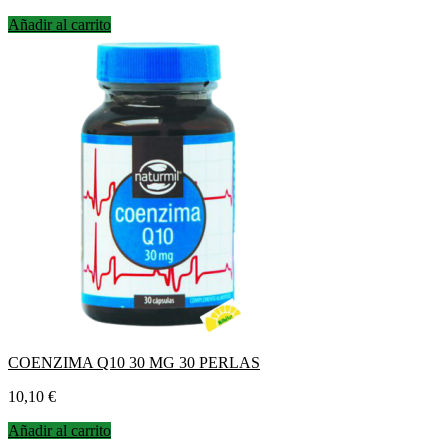
Añadir al carrito
COENZIMA Q10 30 MG 30 PERLAS
Precio
10,10 €
Añadir al carrito