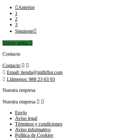

Anterior
1
2
3
Siguiente

Volver arriba

Contacto
Contacto



Email:
tienda@milhflor.com

Llámenos:
988 23 63 93
Nuestra empresa
Nuestra empresa


Envío
Aviso legal
Términos y condiciones
Aviso informativo
Política de Cookies