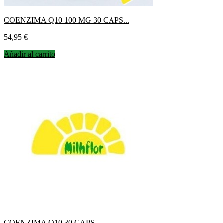
COENZIMA Q10 100 MG 30 CAPS...
Precio
54,95 €
Añadir al carrito
COENZIMA Q10 30 CAPS