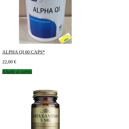
ALPHA QI 60 CAPS*
Precio
22,00 €
Añadir al carrito