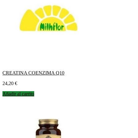
CREATINA COENZIMA Q10
Precio
24,20 €
Añadir al carrito