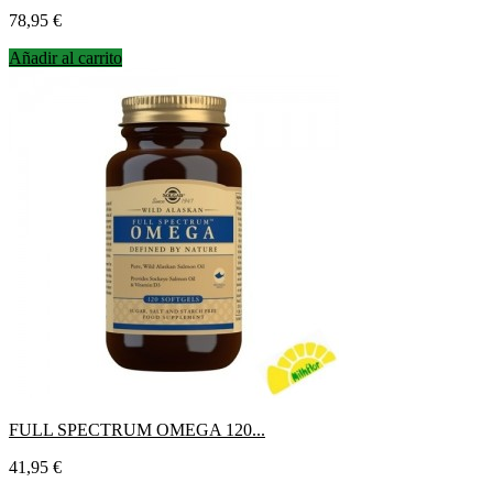
Precio
78,95 €
Añadir al carrito
FULL SPECTRUM OMEGA 120...
Precio
41,95 €