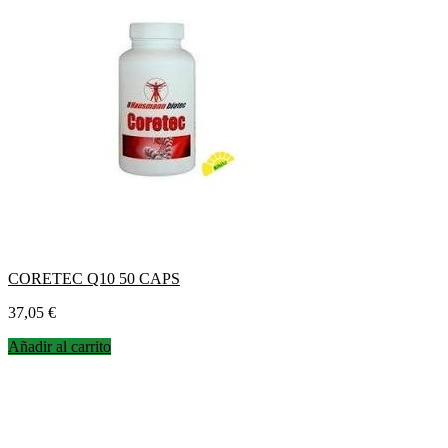
CORETEC Q10 50 CAPS
Precio
37,05 €
Añadir al carrito