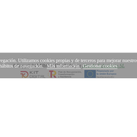
avegación. Utilizamos cookies propias y de terceros para mejorar nuestro
©Copyright Milhflor. Diseñado por
Amodo Soluciones SL
s hábitos de navegación.
Más información
Gestionar cookies
uso de cookies.
Permitir