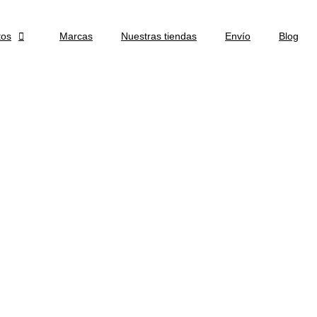
tos

Marcas
Nuestras tiendas
Envío
Blog