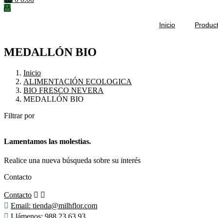
Inicio
Produc
MEDALLÓN BIO
Inicio
ALIMENTACIÓN ECOLOGICA
BIO FRESCO NEVERA
MEDALLÓN BIO
Filtrar por
Lamentamos las molestias.
Realice una nueva búsqueda sobre su interés
Contacto
Contacto



Email:
tienda@milhflor.com

Llámenos:
988 23 63 93