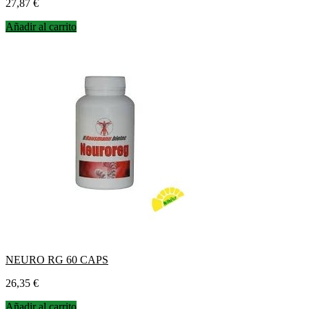
Precio
27,87 €
Añadir al carrito
NEURO RG 60 CAPS
Precio
26,35 €
Añadir al carrito