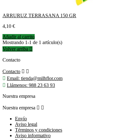
ARRURUZ TERRASANA 150 GR
Precio
4,10 €
Añadir al carrito
Mostrando 1-1 de 1 artículo(s)
Volver arriba

Contacto
Contacto



Email:
tienda@milhflor.com

Llámenos:
988 23 63 93
Nuestra empresa
Nuestra empresa


Envío
Aviso legal
Términos y condiciones
Aviso informativo