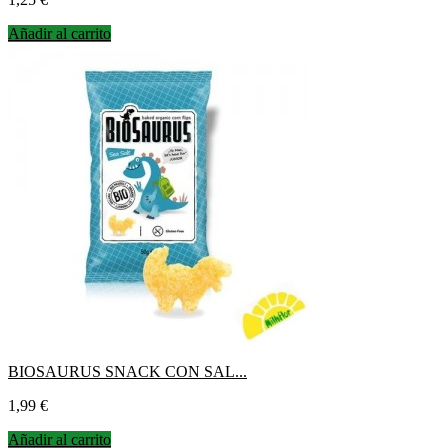
Añadir al carrito
BIOSAURUS SNACK CON SAL...
Precio
1,99 €
Añadir al carrito