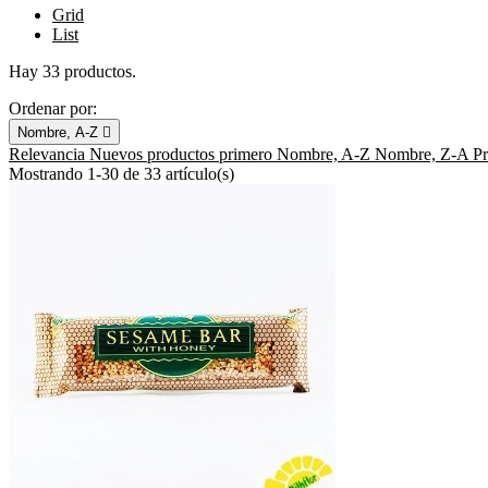
Grid
List
Hay 33 productos.
Ordenar por:
Nombre, A-Z

Relevancia
Nuevos productos primero
Nombre, A-Z
Nombre, Z-A
P
Mostrando 1-30 de 33 artículo(s)