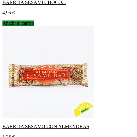
BARRITA SESAMI CHOCO...
Precio
4,95 €
Añadir al carrito
BARRITA SESAMO CON ALMENDRAS
Precio
1,25 €