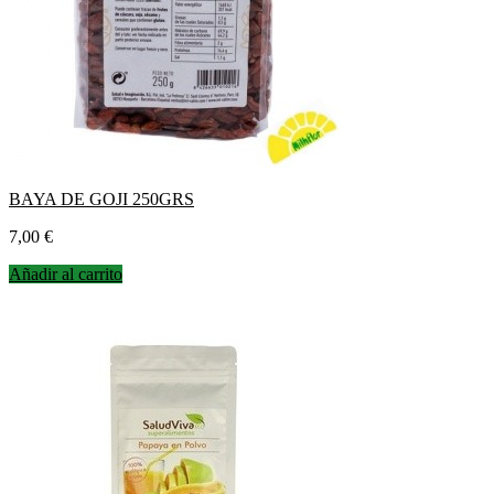
BAYA DE GOJI 250GRS
Precio
7,00 €
Añadir al carrito