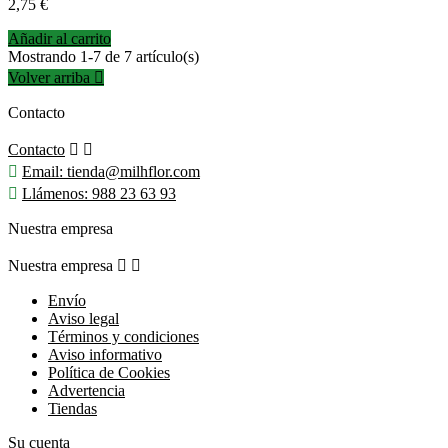
Precio
2,75 €
Añadir al carrito
Mostrando 1-7 de 7 artículo(s)
Volver arriba

Contacto
Contacto



Email:
tienda@milhflor.com

Llámenos:
988 23 63 93
Nuestra empresa
Nuestra empresa


Envío
Aviso legal
Términos y condiciones
Aviso informativo
Política de Cookies
Advertencia
Tiendas
Su cuenta