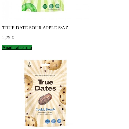
TRUE DATE SOUR APPLE S/AZ...
Precio
2,75 €
Añadir al carrito