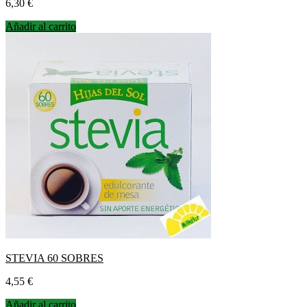
Precio
6,30 €
Añadir al carrito
STEVIA 60 SOBRES
Precio
4,55 €
Añadir al carrito