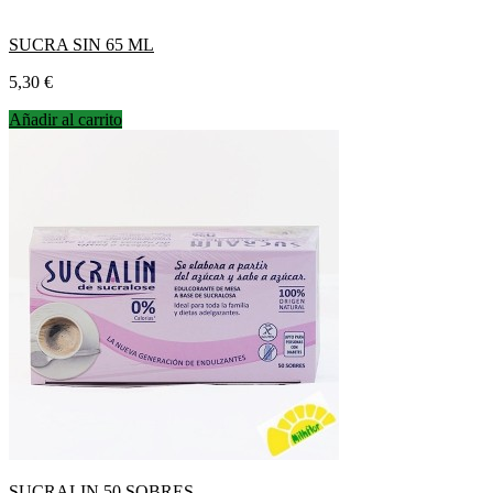
SUCRA SIN 65 ML
Precio
5,30 €
Añadir al carrito
SUCRALIN 50 SOBRES