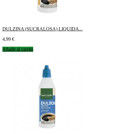
DULZINA (SUCRALOSA) LIQUIDA...
Precio
4,99 €
Añadir al carrito