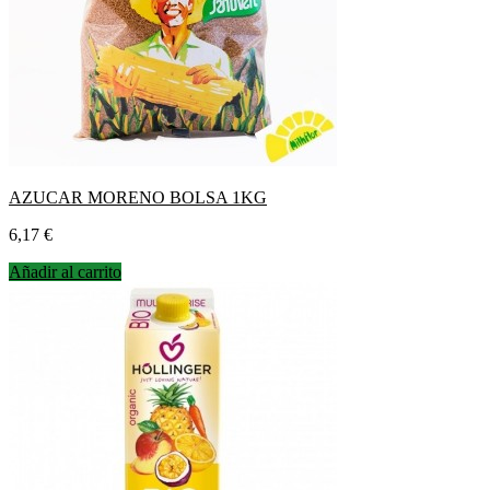
AZUCAR MORENO BOLSA 1KG
Precio
6,17 €
Añadir al carrito