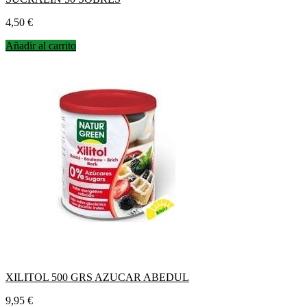
Precio
4,50 €
Añadir al carrito
XILITOL 500 GRS AZUCAR ABEDUL
Precio
9,95 €