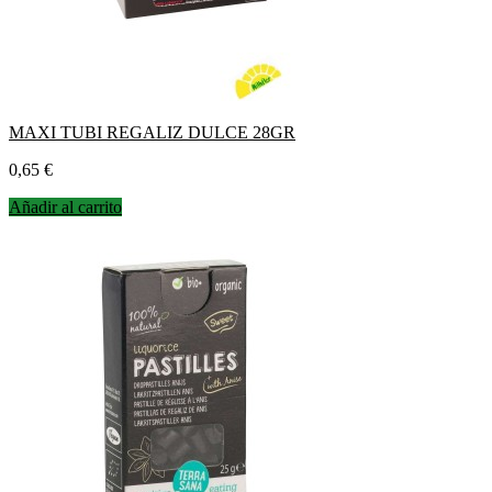
MAXI TUBI REGALIZ DULCE 28GR
Precio
0,65 €
Añadir al carrito