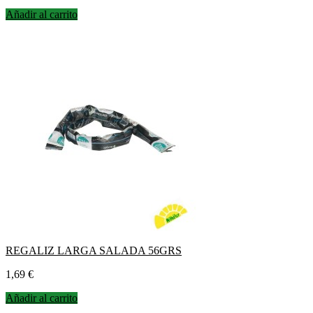
Añadir al carrito
REGALIZ LARGA SALADA 56GRS
Precio
1,69 €
Añadir al carrito