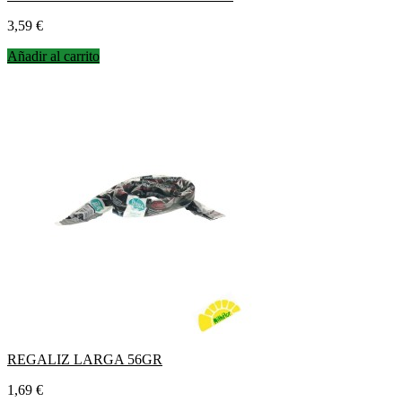
Precio
3,59 €
Añadir al carrito
REGALIZ LARGA 56GR
Precio
1,69 €