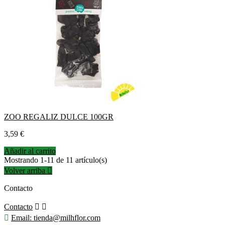
ZOO REGALIZ DULCE 100GR
Precio
3,59 €
Añadir al carrito
Mostrando 1-11 de 11 artículo(s)
Volver arriba

Contacto
Contacto



Email:
tienda@milhflor.com