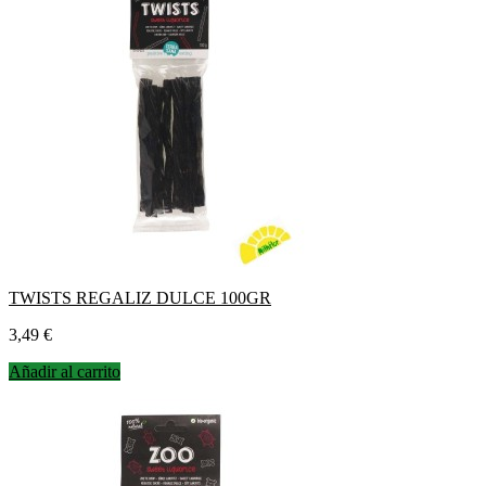
TWISTS REGALIZ DULCE 100GR
Precio
3,49 €
Añadir al carrito